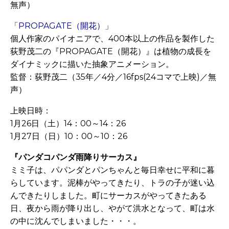
無声）
「PROPAGATE（開花）」
個人作家のパイオニアで、400本以上の作品を製作した
荻野茂二の『PROPAGATE（開花）』は植物の成長を
ダイナミックに描いた抽象アニメーション。
監督：荻野茂二（35年／4分／16fps(24コマで上映)／無
声）
上映日時：
1月26日（土）14：00～14：26
1月27日（日）10：00～10：26
『パンダコパンダ雨降りサーカス』
ミミ子は、パパンダとパンちゃんと毎日幸せに平和に暮
らしています。泥棒がやってきたり、トラの子が迷い込
んできたりしました。町にサーカスがやってきたある
日、夜から雨が降り出し、やがて洪水となって、町は水
の中に沈んでしまいました・・・。