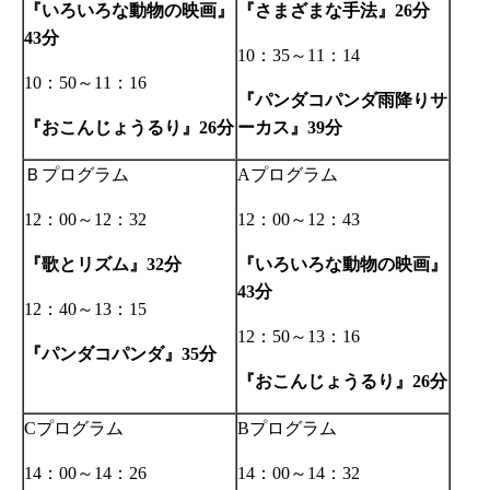
『いろいろな動物の映画』
『さまざまな手法』
分
26
分
43
：
～
：
10
35
11
14
：
～
：
10
50
11
16
『
パンダコパンダ雨降りサ
『おこんじょうるり』
分
ーカス』
分
26
39
Ｂプログラム
プログラム
A
：
～
：
：
～
：
12
00
12
32
12
00
12
43
『歌とリズム』
分
『いろいろな動物の映画』
32
分
43
：
～
：
12
40
13
15
：
～
：
12
50
13
16
『パンダコパンダ』
分
35
『おこんじょうるり』
分
26
プログラム
プログラム
C
B
：
～
：
：
～
：
14
00
14
26
14
00
14
32