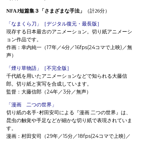
短篇集３「さまざまな手法」
（計
分）
NFAJ
26
「なまくら刀」［デジタル復元・最長版］
現存する日本最古のアニメーション。切り紙アニメーシ
ョン作品です。
作画：幸内純一（17年／4分／16fps(24コマで上映)／無
声）
「煙り草物語」［不完全版］
千代紙を用いたアニメーションなどで知られる大藤信
郎。切り紙と実写を合成しています。
監督：大藤信郎（24年／3分／無声）
「漫画 二つの世界」
切り紙の名手･村田安司による『漫画 二つの世界』は、
昆虫の触覚や手足などが細かな切り紙で表現されていま
す。
漫画：村田安司（29年／15分／18fps(24コマで上映)／