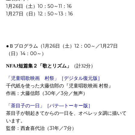
1月26日（土）10：50～11：16
1月27日（日）12：50～13：16
●Ｂプログラム（
1
月
26
日（土）
12
：
00
～
／
1
月
27
日
（日）
14
：
00
～
）
（計
分）
NFAJ短篇集２「歌とリズム」
32
「児童唱歌映画 村祭」［デジタル復元版］
千代紙を使った大藤信郎の『児童唱歌映画 村祭』
作画：大藤信郎（30年／3分／無声）
「茶目子の一日」［パテ―トーキー版］
茶目子が朝起きてからの一日を、オペレッタ調に描いて
います。
監督：西倉喜代治（31年／7分）