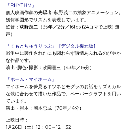
「RHYTHM」
個人映画作家の先駆者･荻野茂二の抽象アニメーション。
幾何学図形でリズムを表現しています。
監督：荻野茂二（35年／2分／16fps (24コマで上映) 無
声）
「くもとちゅうりっぷ」［デジタル復元版］
戦争中に製作されたにも関わらず詩情あふれるのびやか
な作品です。
演出･脚色･撮影：政岡憲三（43年／16分）
「ホーム・マイホーム」
マイホームを夢見るキツネとモグラのお話をリズミカル
な歌に合わせて描いた作品で、ペーパークラフトを用い
ています。
演出・脚本：岡本忠成（70年／4分）
上映日時：
1月26日（土）12：00～12：32