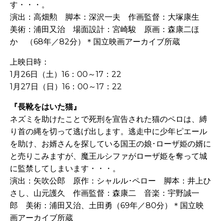
す・・・。
演出：高畑勲 脚本：深沢一夫 作画監督：大塚康生
美術：浦田又治 場面設計：宮崎駿 原画：森康二ほ
か （68年／82分）＊国立映画アーカイブ所蔵
上映日時：
1月26日（土）16：00～17：22
1月27日（日）16：00～17：22
『長靴をはいた猫』
ネズミを助けたことで死刑を宣告された猫のペロは、縛
り首の縄を切って逃げ出します。逃走中に少年ピエール
を助け、お婿さんを探している国王の娘･ローザ姫の婿に
と売りこみますが、魔王ルシファがローザ姫を奪って城
に監禁してしまいます・・・。
演出：矢吹公郎 原作：シャルル･ペロー 脚本：井上ひ
さし、山元護久 作画監督：森康二 音楽：宇野誠一
郎 美術：浦田又治、土田勇（69年／80分）＊国立映
画アーカイブ所蔵