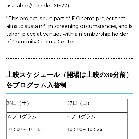
available // L-code : 61527)
*This project is run part of F Cinema project that
aims to sustain film screening circumstances, and is
taken place at venues with a membership holder
of Comunity Cinema Center.
上映スケジュール（開場は上映の
分前）
30
各プログラム入替制
日（土）
日（日）
26
27
Ａプログラム
プログラム
C
：
～
：
：
～
：
10
00
10
43
10
00
10
26