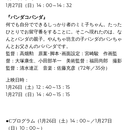
1月27日（日）14：00～14：32
『パンダコパンダ』
何でも自分でできるしっかり者のミミ子ちゃん。たった
ひとりでお留守番をすることに。そこへ現れたのは、な
んとパンダの親子。やんちゃ坊主の子パンダのパンちゃ
んとお父さんのパパンダです。
監督：高畑勲 原案･脚本･画面設定：宮崎駿 作画監
督：大塚康生、小田部羊一 美術監督：福田尚郎 撮影
監督：清水達正 音楽：佐藤充彦（72年／35分）
上映日時：
1月26日（土）12：40～13：15
1月27日（日）14：40～15：15
プログラム（
1
月
26
日（土）
14
：
00
～
／
1
月
27
日
●C
（日）
10
：
00
～
）