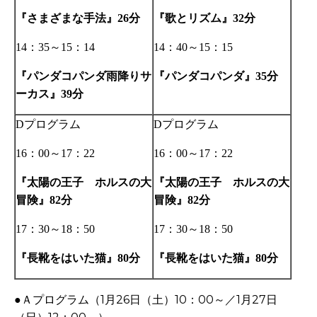
『さまざまな手法』
分
『歌とリズム』
分
26
32
：
～
：
：
～
：
14
35
15
14
14
40
15
15
『パンダコパンダ雨降りサ
『パンダコパンダ』
分
35
ーカス』
分
39
プログラム
プログラム
D
D
：
～
：
：
～
：
16
00
17
22
16
00
17
22
『太陽の王子 ホルスの大
『太陽の王子 ホルスの大
冒険』
分
冒険』
分
82
82
：
～
：
：
～
：
17
30
18
50
17
30
18
50
『長靴をはいた猫』
分
『長靴をはいた猫』
分
80
80
●
Ａプログラム（
1
月
26
日（土）
10
：
00
～
／
1
月
27
日