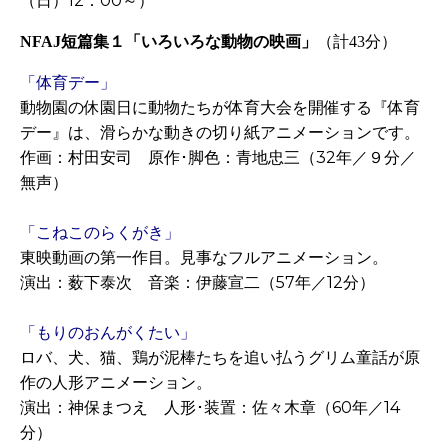
（日）
12
：
00
～
）
短篇集１「いろいろな動物の映画」
（計
分）
NFAJ
43
「体育デー」
動物園の休園日に動物たちが体育大会を開催する『体育
デー』は、滑らかな動きの切り紙アニメーションです。
作画：村田安司 原作･脚色：青地忠三（32年／９分／
無声）
「こねこのらくがき」
東映動画の第一作目。見事なフルアニメーション。
演出：薮下泰次 音楽：伊藤宣二（57年／12分）
「もりのおんがくたい」
ロバ、犬、猫、鶏が泥棒たちを追い払うグリム童話が原
作の人形アニメーション。
演出：神保まつえ 人形･装置：佐々木章（60年／14
分）