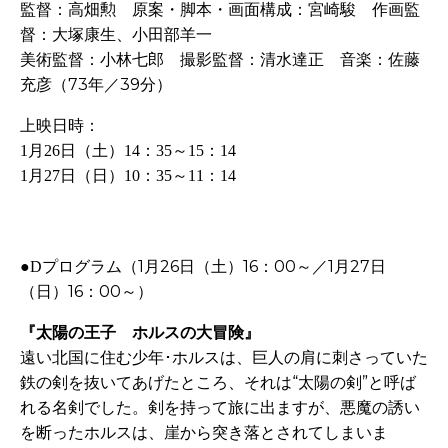
監督：高畑勲 原案・脚本・画面構成：宮崎駿 作画監
督：大塚康生、小田部羊一
美術監督：小林七郎 撮影監督：清水達正 音楽：佐藤
充彦（73年／39分）
上映日時：
1月26日（土）14：35～15：14
1月27日（日）10：35～11：14
プログラム（
1
月
26
日（土）
16
：
00
～
／
1
月
27
日
●D
（日）
16
：
00
～
）
『太陽の王子 ホルスの大冒険』
遠い北国に住む少年･ホルスは、巨人の肩に刺さっていた
鉄の剣を抜いてあげたところ、それは“太陽の剣”と呼ば
れる名剣でした。剣を持って旅に出ますが、悪魔の誘い
を断ったホルスは、崖から突き落とされてしまいま