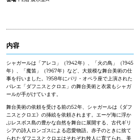
内容
シャガールは「アレコ」（
1942
年）、「火の鳥」（
1945
年）、「魔笛」（
1967
年）など、大規模な舞台美術の仕
事を行いました。
1958
年にパリ・オペラ座で上演された
バレエ「ダフニスとクロエ」の舞台美術と衣裳もシャガ
ールが手がけています。
舞台美術の依頼を受ける前の
52
年、シャガールは《ダフ
ニスとクロエ》の挿絵を依頼されます。エーゲ海に浮か
ぶレスボス島の豊かな自然を舞台に展開する、古代ギリ
シアの詩人ロンゴスによる恋愛物語。赤子のときに捨て
られたダフニスとクロエはそれぞれ牧人に育てられ、美