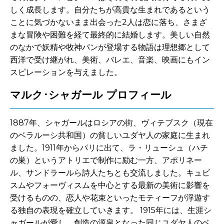
しく成長します。自分たちが高貴な生まれであるという
ことに気づかないまま出会った
2
人は恋に落ち、さまざ
まな冒険や困難を経て最終的に結婚します。美しい自然
のなかで妖精や牧神パンが登場する物語は理想郷として
西洋で受け継がれ、美術、バレエ、音楽、映画にもイン
スピレーションを与えました。
マルク･シャガール プロフィール
1887年、シャガールはロシアの街、ヴィテブスク（現在
のベラルーシ共和国）の貧しいユダヤ人の家庭に生まれ
ました。1911年からパリに出て、ラ・リューシュ（ハチ
の巣）というアトリエで制作に励む一方、アポリネー
ル、サンドラールら詩人たちとも交流しました。キュビ
スムやフォーヴィスムを中心とする最新の美術に影響を
受けるものの、恋人や花束といったモティーフが浮遊す
る独自の表現を確立していきます。 1915年には、生涯シ
ャガールが愛し、創造の源泉となった同じユダヤ人のベ