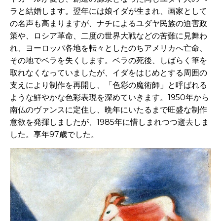
ラと結婚します。翌年には娘イダが生まれ、画家として
の名声も高まりますが、ナチによるユダヤ民族の迫害政
策や、ロシア革命、二度の世界大戦などの苦難に見舞わ
れ、ヨーロッパ各地を転々としたのちアメリカへ亡命、
その地でベラを失くします。ベラの死後、しばらく筆を
取れなくなっていましたが、イダをはじめとする周囲の
支えにより制作を再開し、「色彩の魔術師」と呼ばれる
ような鮮や
かな色彩表現を深めていきます。1950年から
南仏のヴァンスに定住し、晩年にいたるまで旺盛な制作
意欲を発揮しましたが、1985年に惜しまれつつ逝去しま
した。享年97歳でした
。