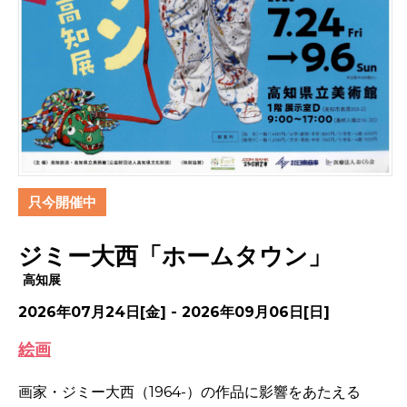
只今開催中
ジミー大西「ホームタウン」
高知展
2026年07月24日[金] - 2026年09月06日[日]
絵画
画家・ジミー大西（1964-）の作品に影響をあたえる