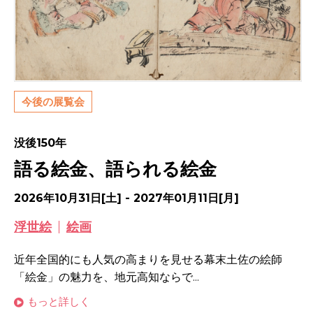
今後の展覧会
没後150年
語る絵金、語られる絵金
2026年10月31日[土] - 2027年01月11日[月]
浮世絵
絵画
近年全国的にも人気の高まりを見せる幕末土佐の絵師
「絵金」の魅力を、地元高知ならで...
もっと詳しく