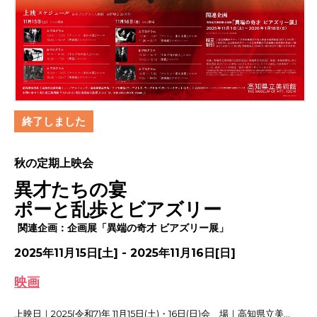
終了しました
秋の定期上映会
異才たちの宴
ポーと乱歩とビアズリー
関連企画：企画展「異端の奇才 ビアズリー展」
2025年11月15日[土] - 2025年11月16日[日]
映画
上映日｜2025(令和7)年 11月15日(土)・16日(日)会 場｜高知県立美...