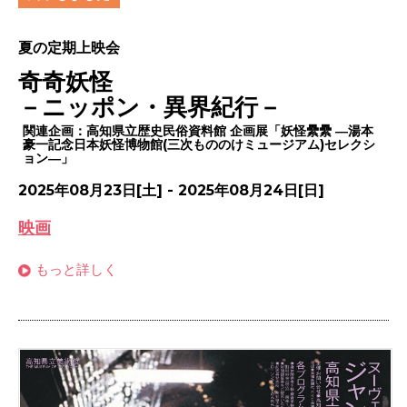
夏の定期上映会
奇奇妖怪
－ニッポン・異界紀行－
関連企画：高知県立歴史民俗資料館 企画展「妖怪纍纍 ―湯本
豪一記念日本妖怪博物館(三次もののけミュージアム)セレクシ
ョン―」
2025年08月23日[土] - 2025年08月24日[日]
映画
もっと詳しく