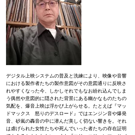
デジタル上映システムの普及と洗練により、映像や音響
における製作者たちの製作意図がその意図通りに反映さ
れやすくなった今、しかしそれでもなお紛れ込んでしま
う偶然や意図的に隠された背景にある幽かなものたちの
気配を、爆音上映は浮かび上がらせる。たとえば『マッ
ドマックス 怒りのデスロード』ではエンジン音や爆発
音、砂嵐の轟音の中に潜んだ美しく切ない響きを。それ
は虐げられた女性たちや死んでいった者たちの存在証明