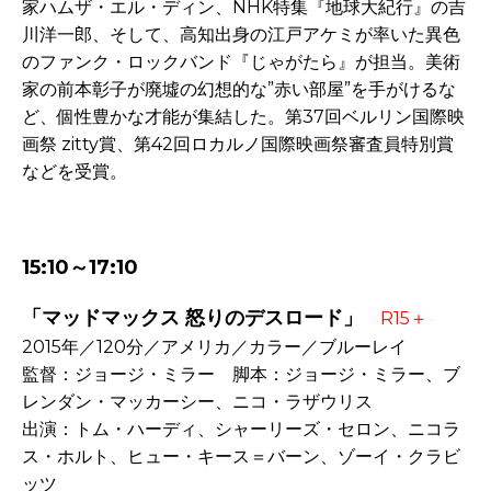
家ハムザ・エル・ディン、NHK特集『地球大紀行』の吉
川洋一郎、そして、高知出身の江戸アケミが率いた異色
のファンク・ロックバンド『じゃがたら』が担当。美術
家の前本彰子が廃墟の幻想的な”赤い部屋”を手がけるな
ど、個性豊かな才能が集結した。第37回ベルリン国際映
画祭 zitty賞、第42回ロカルノ国際映画祭審査員特別賞
などを受賞。
-
15:10～17:10
「マッドマックス 怒りのデスロード」
R15＋
2015年／120分／アメリカ／カラー／ブルーレイ
監督：ジョージ・ミラー 脚本：ジョージ・ミラー、ブ
レンダン・マッカーシー、ニコ・ラザウリス
出演：トム・ハーディ、シャーリーズ・セロン、ニコラ
ス・ホルト、ヒュー・キース＝バーン、ゾーイ・クラビ
ッツ