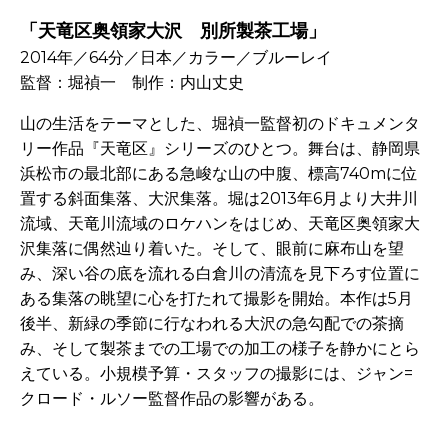
「天竜区奥領家大沢 別所製茶工場」
2014年／64分／日本／カラー／ブルーレイ
監督：堀禎一 制作：内山丈史
山の生活をテーマとした、堀禎一監督初のドキュメンタ
リー作品『天竜区』シリーズのひとつ。舞台は、静岡県
浜松市の最北部にある急峻な山の中腹、標高740mに位
置する斜面集落、大沢集落。堀は2013年6月より大井川
流域、天竜川流域のロケハンをはじめ、天竜区奥領家大
沢集落に偶然辿り着いた。そして、眼前に麻布山を望
み、深い谷の底を流れる白倉川の清流を見下ろす位置に
ある集落の眺望に心を打たれて撮影を開始。本作は5月
後半、新緑の季節に行なわれる大沢の急勾配での茶摘
み、そして製茶までの工場での加工の様子を静かにとら
えている。小規模予算・スタッフの撮影には、ジャン=
クロード・ルソー監督作品の影響がある。
-