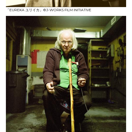
「EUREKA ユリイカ」©J-WORKS FILM INITIATIVE