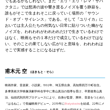
でもあるかもしれない。また『エリ・エリ・レマ・サバ
クタニ』では怒涛の波や響き渡るノイズを覆う静寂を。
誰もがそこで生まれそこに戻っていく場所の「サウン
ド・オブ・サイレンス」である。そして『ユリイカ』に
おいては主人公たちの何気ない日常に貼りついた幽かな
ノイズを。われわれがわれわれだけで生きているわけで
はなく、映画もその１本だけで成立しているわけではな
い、そのことの果てしない広がりと意味を、われわれは
そこで実感することになるはずだ。
-
甫木元 空
（ほきもと・そら）
映画作家、音楽家、小説家。1992年、埼玉県出身、高知県四万十町在住。
多摩美術大学映像演劇学科在学中に青山真治の指導を受け、卒業後青山真
治、仙頭武則共同プロデュースにより、自身が監督、脚本、音楽をつとめた
『はるねこ』で長編映画デビュー。2019年に
Bialystocks
を結成、22年にメ
ジャーデビュー作『Quicksand』を発表。本作が収録する「はだかのゆ