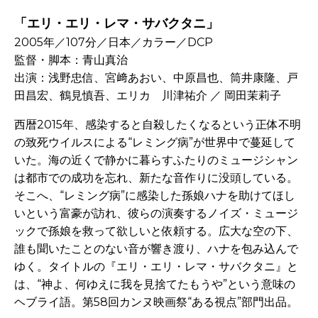
「エリ・エリ・レマ・サバクタニ」
2005年／107分／日本／カラー／DCP
監督・脚本：青山真治
出演：浅野忠信、宮﨑あおい、中原昌也、筒井康隆、戸
田昌宏、鶴見慎吾、エリカ 川津祐介 ／ 岡田茉莉子
西暦
2015
年、感染すると自殺したくなるという正体不明
の致死ウイルスによる
“
レミング病
”
が世界中で蔓延して
いた。海の近くで静かに暮らすふたりのミュージシャン
は都市での成功を忘れ、新たな音作りに没頭している。
そこへ、
“
レミング病
”
に感染した孫娘ハナを助けてほし
いという富豪が訪れ、彼らの演奏するノイズ・ミュージ
ックで孫娘を救って欲しいと依頼する。広大な空の下、
誰も聞いたことのない音が響き渡り、ハナを包み込んで
ゆく。タイトルの『エリ・エリ・レマ・サバクタニ』と
は、
“
神よ、何ゆえに我を見捨てたもうや
”
という意味の
ヘブライ語。第
58
回カンヌ映画祭
“
ある視点
”
部門出品。