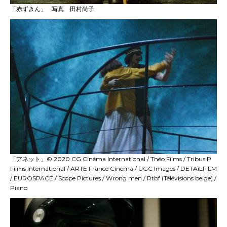
「赤ずきん」
--
写真 田村尚子
「アネット」© 2020 CG Cinéma International / Théo Films / Tribus P
Films International / ARTE France Cinéma / UGC Images / DETAiLFILM
/ EUROSPACE / Scope Pictures / Wrong men / Rtbf (Télévisions belge) /
Piano