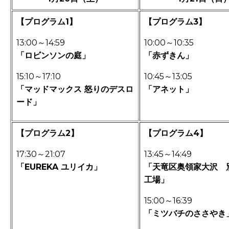
【プログラム1】
【プログラム3
】
13:00～14:59
10:00～10
:35
「ロビンソンの庭」
「赤ずきん」
15:10～17:10
10:45～13:05
「マッドマックス 怒りのデスロ
「アネット」
ード」
【プログラム2】
【プログラム
4】
17:30～21:07
13:45～14:49
「EUREKA ユリイカ
」
「天竜区奥領家大沢 
工場」
15:00～16:39
「ミツバチのささやき