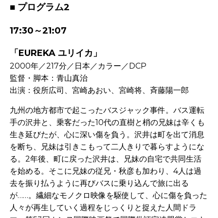
■ プログラム2
17
:30～21:07
「EUREKA ユリイカ」
2000年／217分／日本／カラー／DCP
監督・脚本：青山真治
出演：役所広司、宮崎あおい、宮崎将、斉藤陽一郎
九州の地方都市で起こったバスジャック事件。バス運転
手の沢井と、乗客だった
10
代の直樹と梢の兄妹は辛くも
生き延びたが、心に深い傷を負う。沢井は町を出て消息
を断ち、兄妹は引きこもって二人きりで暮らすようにな
る。
2
年後、町に戻った沢井は、兄妹の自宅で共同生活
を始める。そこに兄妹の従兄・秋彦も加わり、
4
人は過
去を振り払うように再びバスに乗り込んで旅に出る
が……。繊細なモノクロ映像を駆使して、心に傷を負った
人々が再生していく過程をじっくりと捉えた人間ドラ