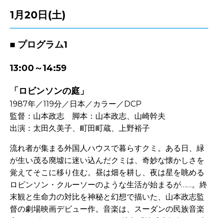
1月20
日(土)
■ プログラム1
13:00～14:59
「ロビンソンの庭」
1987年／119分／日本／カラー／DCP
監督：山本政志 脚本：山本政志、山崎幹夫
出演：太田久美子、町田町蔵、上野裕子
流れ者が集まる外国人ハウスで暮らすクミ。ある日、緑
が生い茂る廃墟に迷い込んだクミは、奇妙な懐かしさを
覚えてそこに移り住む。昼は畑を耕し、夜は星を眺める
ロビンソン・クルーソーのような生活が始まるが……。終
末観と生命力の対比を神秘と幻想で描いた、山本政志監
督の劇場映画デビュー作。音楽は、スーダンの民族音楽