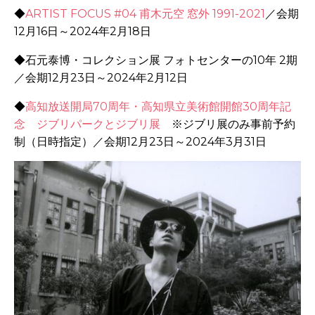
◆
ARTIST FOCUS #04
甫木元空 窓外
1991-2021
／会期
12
月
16
日～
2024
年
2
月
18
日
◆石元泰博・コレクション展 フォトセンターの
10
年
2
期
／会期
12
月
23
日～
2024
年
2
月
12
日
◆
高知放送開局
70
周年・高知県立美術館開館
30
周年記
念 ジブリパークとジブリ展
※ジブリ展のみ事前予約
制（日時指定）／会期
12
月
23
日～
2024
年
3
月
31
日