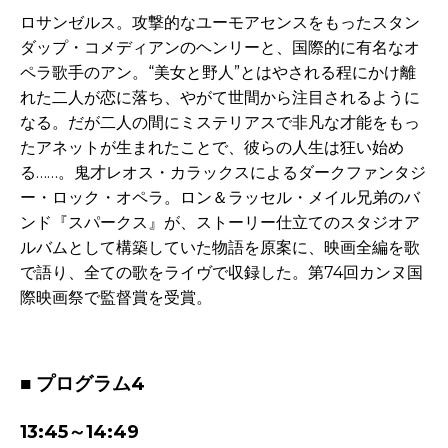
ロサンゼルス。攻撃的なユーモアセンスをもったスタン
ダップ・コメディアンのヘンリーと、国際的に有名なオ
ペラ歌手のアン。“美女と野人”とはやされる程にかけ離
れた二人が恋に落ち、やがて世間から注目されるように
なる。だが二人の間にミステリアスで非凡な才能をもっ
たアネットが生まれたことで、彼らの人生は狂い始め
る……。鬼才レオス・カラックスによるダークファンタジ
ー・ロック・オペラ。ロン＆ラッセル・メイル兄弟のバ
ンド『スパークス』が、ストーリー仕立てのスタジオア
ルバムとして構築していた物語を原案に、映画全編を歌
で語り、全ての歌をライヴで収録した。第
74
回カンヌ国
際映画祭で監督賞を受賞。
-
■ プログラム4
13:45～14:49