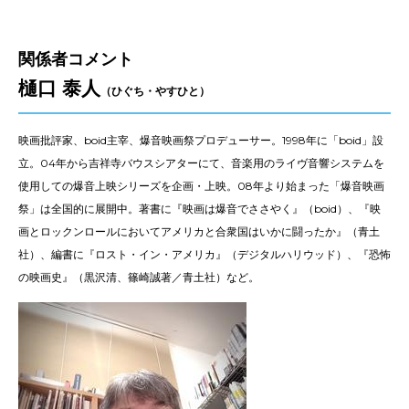
-主催
関係者コメント
樋口 泰人
（ひぐち・やすひと）
映画批評家、boid主宰、爆音映画祭プロデューサー。1998年に「boid」設
立。04年から吉祥寺バウスシアターにて、音楽用のライヴ音響システムを
使用しての爆音上映シリーズを企画・上映。08年より始まった「爆音映画
祭」は全国的に展開中。著書に『映画は爆音でささやく』（boid）、『映
画とロックンロールにおいてアメリカと合衆国はいかに闘ったか』（青土
社）、編書に『ロスト・イン・アメリカ』（デジタルハリウッド）、『恐怖
の映画史』（黒沢清、篠崎誠著／青土社）など。