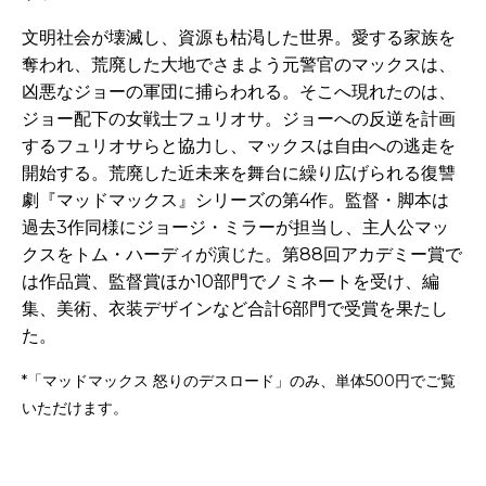
文明社会が壊滅し、資源も枯渇した世界。愛する家族を
奪われ、荒廃した大地でさまよう元警官のマックスは、
凶悪なジョーの軍団に捕らわれる。そこへ現れたのは、
ジョー配下の女戦士フュリオサ。ジョーへの反逆を計画
するフュリオサらと協力し、マックスは自由への逃走を
開始する。荒廃した近未来を舞台に繰り広げられる復讐
劇『マッドマックス』シリーズの第4作。監督・脚本は
過去3作同様にジョージ・ミラーが担当し、主人公マッ
クスをトム・ハーディが演じた。第88回アカデミー賞で
は作品賞、監督賞ほか10部門でノミネートを受け、編
集、美術、衣装デザインなど合計6部門で受賞を果たし
た。
*「マッドマックス 怒りのデスロード」のみ、単体500円でご覧
いただけます。
-