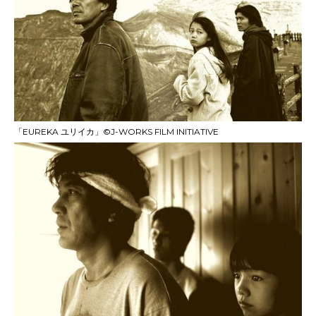
「EUREKA ユリイカ」©J-WORKS FILM INITIATIVE