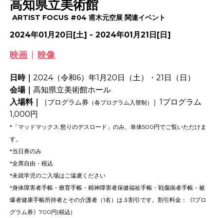
高知県立美術館
ARTIST FOCUS #04 甫木元空展 関連イベント
2024年01月20日[土] - 2024年01月21日[日]
映画
映像
日時｜
2024（令和6）年1月20日（土）・21日（日）
会場｜
高知県立美術館ホール
入場料｜
1プログラム
［プログラム券
］
（各プログラム入替制）
1,000円
*「マッドマックス 怒りのデスロード」のみ、単体500円でご覧いただけま
す。
*当日券のみ
*全席自由・税込
*未就学児のご入場はご遠慮ください
*身体障害者手帳・療育手帳・精神障害者保健福祉手帳・戦傷病者手帳・被
爆者健康手帳所持者とその介護者（1名）は３割引です。割引料金：《1プロ
グラム券》700円(税込)