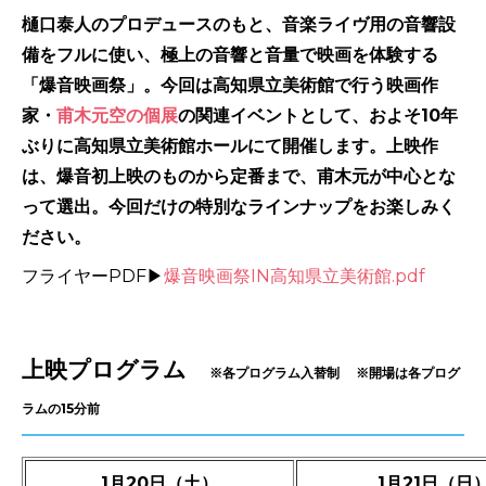
樋口泰人のプロデュースのもと、音楽ライヴ用の音響設
備をフルに使い、極上の音響と音量で映画を体験する
「爆音映画祭」。今回は高知県立美術館で行う映画作
家・
甫木元空の個展
の関連イベントとして、およそ10年
ぶりに高知県立美術館ホールにて開催します。上映作
は、爆音初上映のものから定番まで、甫木元が中心とな
って選出。今回だけの特別なラインナップをお楽しみく
ださい。
フライヤーPDF▶
爆音映画祭IN高知県立美術館.pdf
-
上映プログラム
※各プログラム入替制 ※開場は各プログ
ラムの15分前
1月20日（土）
1月21日（日