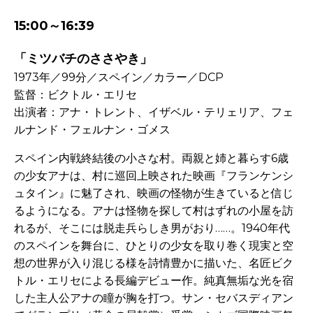
15:00～16:39
「ミツバチのささやき」
1973年／99分／スペイン／カラー／DCP
監督：ビクトル・エリセ
出演者：アナ・トレント、イザベル・テリェリア、フェ
ルナンド・フェルナン・ゴメス
スペイン内戦終結後の小さな村。両親と姉と暮らす
6
歳
の少女アナは、村に巡回上映された映画『フランケンシ
ュタイン』に魅了され、映画の怪物が生きていると信じ
るようになる。アナは怪物を探して村はずれの小屋を訪
れるが、そこには脱走兵らしき男がおり……。
1940
年代
のスペインを舞台に、ひとりの少女を取り巻く現実と空
想の世界が入り混じる様を詩情豊かに描いた、名匠ビク
トル・エリセによる長編デビュー作。純真無垢な光を宿
した主人公アナの瞳が胸を打つ。サン・セバスディアン