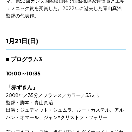
マ。第
53
回カンヌ国際映画祭で国際批評家連盟賞とエキ
ュメニック賞を受賞した。
2022
年に逝去した青山真治
監督の代表作。
-
1月21
日(日)
■ プログラム3
10:00～10:35
「赤ずきん」
2008年／35分／フランス／カラー／35ミリ
監督・脚本：青山真治
出演：ジュディット・シュムラ、ルー・カステル、アル
バン・オマール、ジャン=クリストフ・フォリー