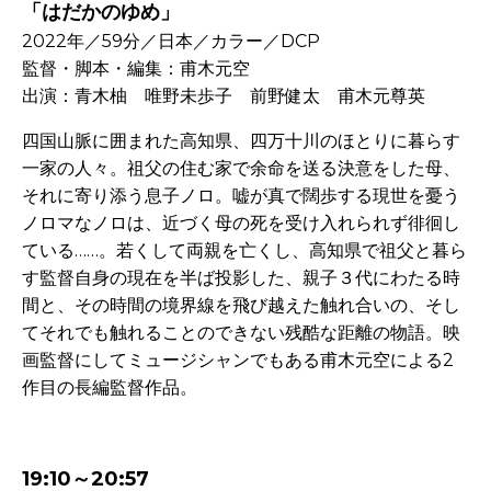
「はだかのゆめ」
2022年／59分／日本／カラー／DCP
監督・脚本・編集：甫木元空
出演：青木柚 唯野未歩子 前野健太 甫木元尊英
四国山脈に囲まれた高知県、四万十川のほとりに暮らす
一家の人々。祖父の住む家で余命を送る決意をした母、
それに寄り添う息子ノロ。嘘が真で闊歩する現世を憂う
ノロマなノロは、近づく母の死を受け入れられず徘徊し
ている……。若くして両親を亡くし、高知県で祖父と暮ら
す監督自身の現在を半ば投影した、親子３代にわたる時
間と、その時間の境界線を飛び越えた触れ合いの、そし
てそれでも触れることのできない残酷な距離の物語。映
画監督にしてミュージシャンでもある甫木元空による
2
作目の長編監督作品。
-
19:10～20:57