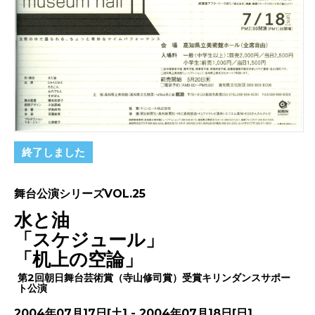
終了しました
舞台公演シリーズVOL.25
水と油
「スケジュール」
「机上の空論」
第2回朝日舞台芸術賞（寺山修司賞）受賞キリンダンスサポー
ト公演
2004年07月17日[土] - 2004年07月18日[日]