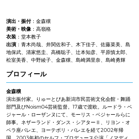
演出・振付
：金森穣
美術・映像
：高嶺格
衣装
：堂本教子
出演
：青木尚哉、井関佐和子、木下佳子、佐藤菜美、島
地保武、清家悠圭、高橋聡子、辻本知彦、平原慎太郎、
松室美香、中野綾子、金森穣、島崎満里奈、島崎勇輝
プロフィール
金森穣
演出振付家。りゅーとぴあ新潟市民芸術文化会館・舞踊
部門及びNoism04芸術監督。17歳で渡欧。ルードラ・ベ
ジャール・ローザンヌにて、モーリス・ベジャールらに
師事。ネザーランド・ダンス・シアターⅡ、リヨン・オ
ペラ座バレエ、ヨーテボリ・バレエを経て2002年帰
国。2003年初のセルフ・プロデュース公演「ノマディ