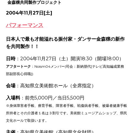
金森穣共同製作プロジェクト
2004年11月27日[土]
パフォーマンス
日本人で最も才能溢れる振付家・ダンサー金森穣の新作
を共同製作！！
日時
：2004年11月27日（土）開演18:30（開場18:00）
アフタートーク
：Noism04メンバー(司会：新納朋代[テレビ高知編成業務
部副部長心得職])
会場
：高知県立美術館ホール（全席指定）
入場料
：前売5,000円／当日5,500円
※身体障害者手帳、療育手帳、障害者手帳、戦傷病者手帳、被爆者健康手帳
所持者とその介護者１名は３割引です。美術館ミュージアムショップ、県民
文化ホールで取扱います。
主催
：高知県立美術館（高知県文化財団）