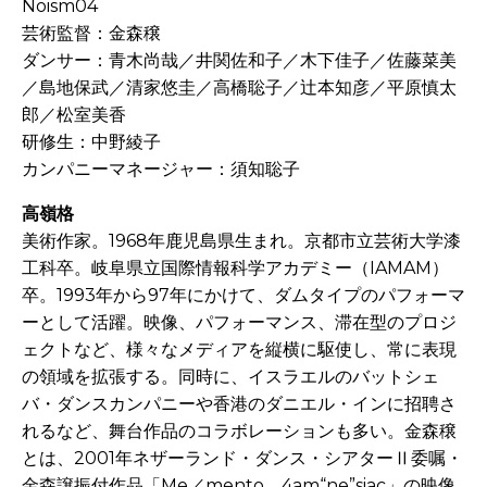
Noism04
芸術監督：金森穣
ダンサー：青木尚哉／井関佐和子／木下佳子／佐藤菜美
／島地保武／清家悠圭／高橋聡子／辻本知彦／平原慎太
郎／松室美香
研修生：中野綾子
カンパニーマネージャー：須知聡子
高嶺格
美術作家。1968年鹿児島県生まれ。京都市立芸術大学漆
工科卒。岐阜県立国際情報科学アカデミー（IAMAM）
卒。1993年から97年にかけて、ダムタイプのパフォーマ
ーとして活躍。映像、パフォーマンス、滞在型のプロジ
ェクトなど、様々なメディアを縦横に駆使し、常に表現
の領域を拡張する。同時に、イスラエルのバットシェ
バ・ダンスカンパニーや香港のダニエル・インに招聘さ
れるなど、舞台作品のコラボレーションも多い。金森穣
とは、2001年ネザーランド・ダンス・シアターⅡ委嘱・
金森譲振付作品「Me／mento，4am“ne”siac」の映像