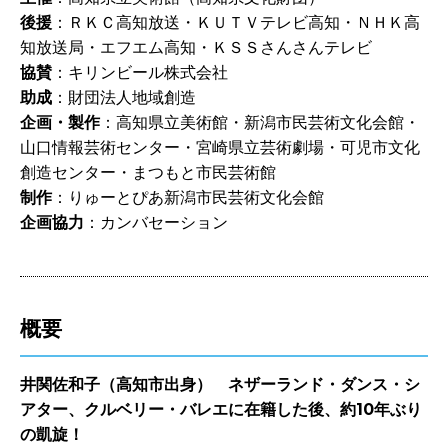
後援
：ＲＫＣ高知放送・ＫＵＴＶテレビ高知・ＮＨＫ高
知放送局・エフエム高知・ＫＳＳさんさんテレビ
協賛
：キリンビール株式会社
助成
：財団法人地域創造
企画・製作
：高知県立美術館・新潟市民芸術文化会館・
山口情報芸術センター・宮崎県立芸術劇場・可児市文化
創造センター・まつもと市民芸術館
制作
：りゅーとぴあ新潟市民芸術文化会館
企画協力
：カンバセーション
概要
井関佐和子（高知市出身） ネザーランド・ダンス・シ
アター、クルベリー・バレエに在籍した後、約10年ぶり
の凱旋！