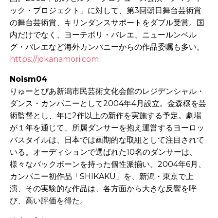
ック・プロジェクト」に対して、第3回朝日舞台芸術賞
の舞台芸術賞、キリンダンスサポートをダブル受賞。国
内だけでなく、ヨーテボリ・バレエ、ニュールンベル
グ・バレエなど海外カンパニーからの作品委嘱も多い。
https://jokanamori.com
Noism04
りゅーとぴあ新潟市民芸術文化会館のレジデンシャル・
ダンス・カンパニーとして2004年4月設立。金森穣を芸
術監督とし、年に2作以上の新作を実施する予定。劇場
が１年を通じて、所属ダンサーを抱え運営するヨーロッ
パスタイルは、日本では画期的な取組として注目されて
いる。オーディションで選ばれた10名のダンサーは、
様々なバックボーンを持った個性派揃い。2004年6月、
カンパニー初作品「SHIKAKU」を、新潟・東京で上
演、その実験的な作品は、各方面から大きな反響を呼
び、高い評価を得た。