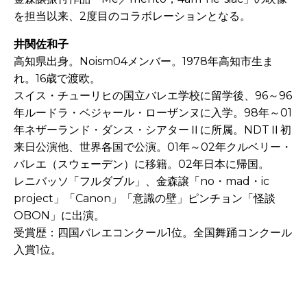
を担当以来、2度目のコラボレーションとなる。
井関佐和子
高知県出身。Noism04メンバー。1978年高知市生ま
れ。16歳で渡欧。
スイス・チューリヒの国立バレエ学校に留学後、96～96
年ルードラ・ベジャール・ローザンヌに入学。98年～01
年ネザーランド・ダンス・シアターⅡに所属。NDTⅡ初
来日公演他、世界各国で公演。01年～02年クルベリー・
バレエ（スウェーデン）に移籍。02年日本に帰国。
レニバッソ「フルダブル」、金森譲「no・mad・ic
project」「Canon」「意識の壁」ピンチョン「怪談
OBON」に出演。
受賞歴：四国バレエコンクール1位。全国舞踊コンクール
入賞1位。