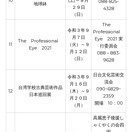
10
(土)～８月
088-825-
地球鉢
２９日
4328
（日）
The
令和３年９
Professional
月７日
Eye 2021 実
The Professional
11
（火）～９
行委員会
Eye 2021
月１２日
088－883-
（日）
9628
日台文化芸術交
令和３年９
流会
月１６日
台湾学校古典芸術作品
090ｰ6829ｰ
12
（木）～９
日本巡回展
2359
月２０日
開場 10：00
（月）
高麗恵子後援し
ゃくやくの会四
国