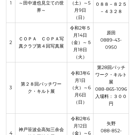
1
～田中達也見立ての世
（土）～5
０８８－８２５
界～
月9日
－４３２８
（日）
令和2年５
原田
月14日
ＣＯＰＡ ＣＯＰＡ写
0889-43-
2
（金）～５
真クラブ第４回写真展
0950
月18日
（火）
第28回パッチ
令和3年6
ワーク・キルト
月1日
展
第２８回パッチワー
3
（火）～6
088-865-1096
ク・キルト展
月6日
入場料：３００
（日）
円
令和2年6
矢野
月12日
神戸笹波会高知三余会
088-852-
4
（金）～6