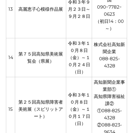
令和３年９
090ｰ7782ｰ
13
高麗恵子心模様作品展
月２３日～
0623
９月２８日
（初日14：00
～）
令和３年１
株式会社高知新
０月８日
聞企業
第７５回高知県美術展
14
（金）～１
088-825-
覧会（県展）
０月２４日
4328
（日）
高知新聞企業事
業部①
令和３年１
高知県障害福祉
第２５回高知県障害者
０月８日
課②
15
美術展（スピリットア
（金）～１
①088‐825‐
ート）
０月１７日
4328
（日）
②088‐823‐
9634