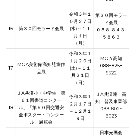
令和３年１
第３０回モラー
０月２７日
ド会展
16
第３０回モラード会展
(水)～１１
０８８‐８４３‐
月１日
５８６３
（月）
令和３年１
МОＡ高知
１月２０日
МОA美術館高知児童作
088ｰ825ｰ
17
(土)～１１
品展
5522
月２１日
（日）
ＪA共済小・中学生「第
ＪA共済連 高
令和３年１
６１回書道コンクー
知 普及事業部
２月１７日
18
ル」「第５０回交通安
088‐802ｰ
～１２月１
全ポスター・コンクー
8023
９日
ル」展覧会
日本光画会