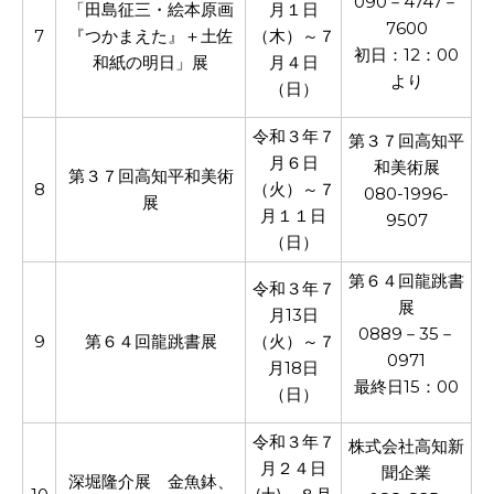
090－4747－
「田島征三・絵本原画
月１日
7600
7
『つかまえた』＋土佐
（木）～７
初日：12：00
和紙の明日」展
月４日
より
（日）
令和３年７
第３７回高知平
月６日
和美術展
第３７回高知平和美術
8
（火）～７
080-1996-
展
月１１日
9507
（日）
第６４回龍跳書
令和３年７
展
月13日
0889－35－
9
第６４回龍跳書展
（火）～７
0971
月18日
最終日15：00
（日）
令和３年７
株式会社高知新
月２４日
聞企業
深堀隆介展 金魚鉢、