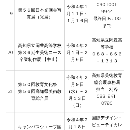
090‐1001‐
令和４年１
第５６回日本光画会写
9944
19
月１１日～
真展（光展）
最終日16：00
１月１６日
まで
高知県立岡豊高
高知県立岡豊高等学校
令和４年２
等学校
20
第３６期生美術コース
月１日～２
０８８－８６６
卒業制作展 【中止】
月６日
－１３１３
高知県美術教育
令和４年２
総合展事務局
第５０回教育文化祭
月９日
担当 刈谷
21
第５６回高知県美術教
（水）～２
088ｰ841ｰ
育総合展
月１３日
0780
（日）
国際デザイン・
令和４年２
ビューティカレ
キャンパスウエーブ国
月１８日