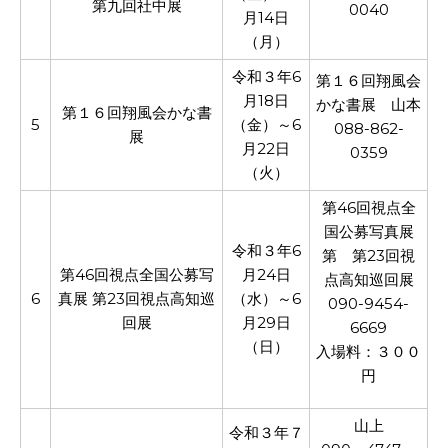
第九回社中展
0040
月14日
（月）
令和３年6
第１６回翔風会
月18日
かな書展 山本
第１６回翔風会かな書
5
（金）～6
088-862-
展
月22日
0359
（火）
第46回視点全
国公募写真展
令和３年6
第 第23回視
第46回視点全国公募写
月24日
点高知巡回展
6
真展 第23回視点高知巡
（水）～6
090-9454-
回展
月29日
6669
（日）
入場料：３００
円
山上
令和３年７