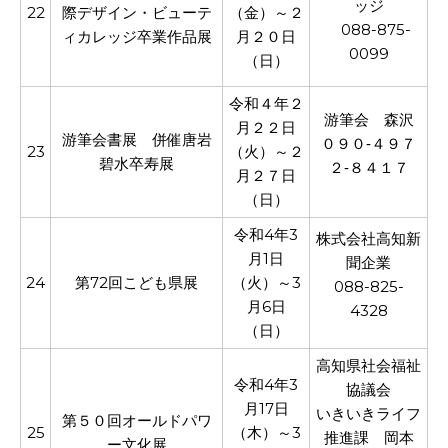
ッジ
22
際デザイン・ビューテ
（金）～２
088-875-
ィカレッジ卒業作品展
月２０日
0099
（日）
令和４年２
游筆会 森沢
月２２日
游筆会書展 併催唐岩
０９０‐４９７
23
（火）～２
碧水卒寿展
２‐８４１７
月２７日
（日）
令和4年3
株式会社高知新
月1日
聞企業
24
第72回こども県展
（火）～3
088-825-
月6日
4328
（日）
高知県社会福祉
令和4年3
協議会
月17日
いきいきライフ
第５０回オールドパワ
25
（木）～3
推進課 岡本
ー文化展