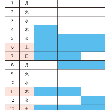
1
月
2
火
3
水
4
木
5
金
6
土
7
日
8
月
9
火
10
水
11
木
12
金
13
土