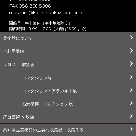
FAX 088-866-8008
museum@kochi-bunkazaidan.or.jp
開館日 年中無休（年末年始除く）
開館時間 9:00～17:00（入館は16:30まで）
美術館について
ご利用案内
展覧会
展覧会
コレクション展
コレクション・アラカルト展
石元泰博・コレクション展
舞台芸術 & 映画
高知県立美術館の主要な収蔵品・収蔵作家