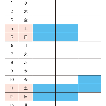
1
水
2
木
3
金
4
土
5
日
6
月
7
火
8
水
9
木
10
金
11
土
12
日
13
月