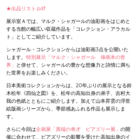
★出品リスト.pdf
展示室Ａでは、マルク・シャガールの油彩画をはじめと
する当館の幅広い収蔵作品を「コレクション・アラカル
ト」としてご紹介しています。
シャガール・コレクションからは油彩画3点を公開いた
します。
特別展示「マルク・シャガール 挿画本の世
界」
と併せて、シャガールの豊かな想像力と詩情に満ち
た世界をお楽しみください。
日本美術コレクションからは、20年ぶりの展示となる鈴
木松年《四仙之図》を、松年の高知出身の弟子、吉村大
我の色紙とともにご紹介します。加えて山本昇雲の浮世
絵版画シリーズから、季節感あふれる作品も展示しま
す。
さらに今回は
企画展「異端の奇才 ビアズリー展」
の開
催に合わせて、ビアズリーの影響を受けた高知出身のイ