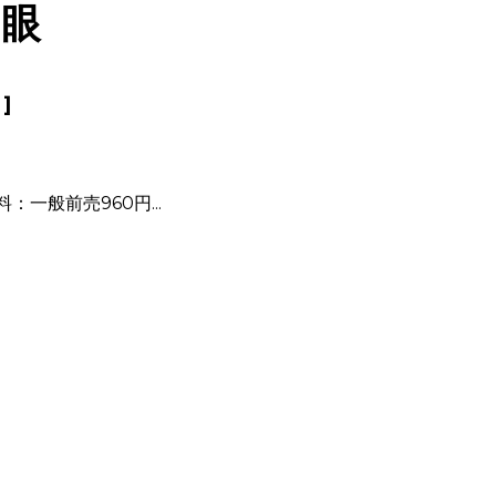
の眼
]
料：一般前売960円...