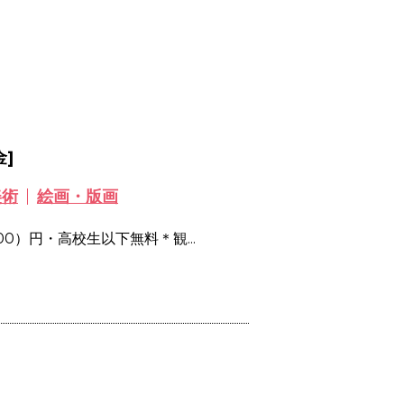
金]
美術
絵画・版画
00）円・高校生以下無料＊観...