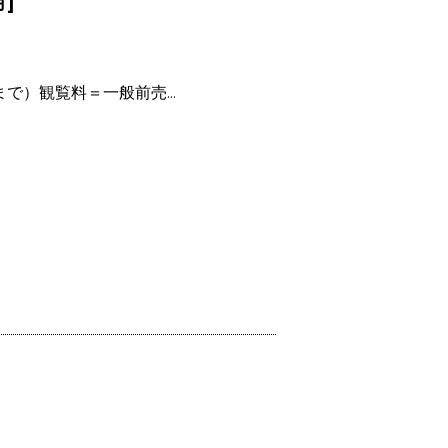
月]
0まで）観覧料＝一般前売...