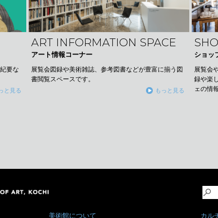
SHO
ART INFORMATION SPACE
ショッ
アート情報コーナー
展覧会
展覧会図録や美術雑誌、参考図書などが豊富に揃う図
究紀要な
録や楽
書閲覧スペースです。
。
ェの情
もっと見る
っと見る
美術館について
カル