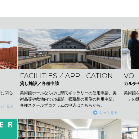
FACILITIES ⁄ APPLICATION
VOL
貸し施設／各種申請
カルチ
美術館ホールならびに県民ギャラリーの使用申請、美
術に関心
美術館
術品等や敷地内での撮影、収蔵品の画像の利用申請、
ー」の
各種スクールプログラムの申込はこちらから。
っと見る
もっと見る