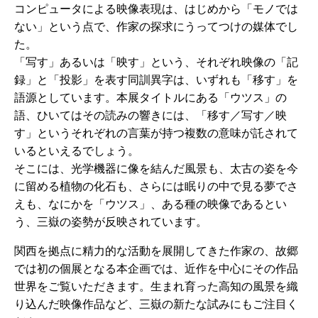
コンピュータによる映像表現は、はじめから「モノでは
ない」という点で、作家の探求にうってつけの媒体でし
た。
「写す」あるいは「映す」という、それぞれ映像の「記
録」と「投影」を表す同訓異字は、いずれも「移す」を
語源としています。本展タイトルにある「ウツス」の
語、ひいてはその読みの響きには、「移す／写す／映
す」というそれぞれの言葉が持つ複数の意味が託されて
いるといえるでしょう。
そこには、光学機器に像を結んだ風景も、太古の姿を今
に留める植物の化石も、さらには眠りの中で見る夢でさ
えも、なにかを「ウツス」、ある種の映像であるとい
う、三嶽の姿勢が反映されています。
関西を拠点に精力的な活動を展開してきた作家の、故郷
では初の個展となる本企画では、近作を中心にその作品
世界をご覧いただきます。生まれ育った高知の風景を織
り込んだ映像作品など、三嶽の新たな試みにもご注目く