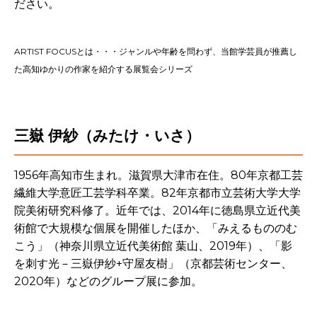
ださい。
ARTIST FOCUSとは・・・ジャンルや年齢を問わず、当館学芸員が推薦し
た高知ゆかりの作家を紹介する展覧会シリーズ
三嶽 伊紗（みたけ・いさ）
1956年高知市生まれ。滋賀県大津市在住。80年京都工芸
繊維大学意匠工芸学科卒業。82年京都市立芸術大学大学
院美術研究科修了。近年では、
2014
年に徳島県立近代美
術館で大規模な個展を開催したほか、「みえるもののむ
こう」（神奈川県立近代美術館 葉山、
2019
年）、「影
を刺す光－三嶽伊紗
+
守屋友樹」（京都芸術センター、
2020
年）などのグループ展に参加。