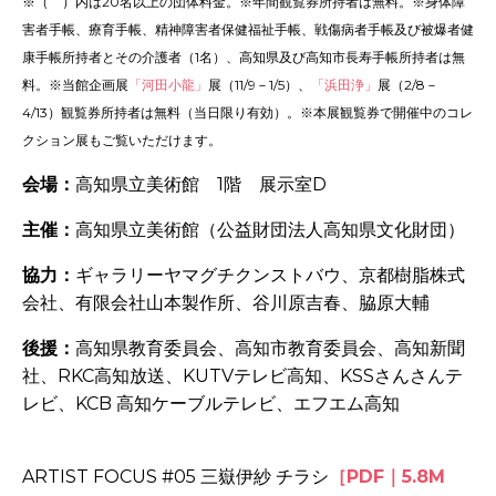
※（ ）内は20名以上の団体料金。※年間観覧券所持者は無料。※身体障
害者手帳、療育手帳、精神障害者保健福祉手帳、戦傷病者手帳及び被爆者健
康手帳所持者とその介護者（1名）、高知県及び高知市長寿手帳所持者は無
料。※当館企画展
「河田小龍」
展（11/9－1/5）、
「浜田浄」
展（2/8－
4/13）観覧券所持者は無料（当日限り有効）。※本展観覧券で開催中のコレ
クション展もご覧いただけます。
会場：
高知県立美術館 1階 展示室D
主催：
高知県立美術館（公益財団法人高知県文化財団）
協力：
ギャラリーヤマグチクンストバウ、京都樹脂株式
会社、有限会社山本製作所、谷川原吉春、脇原大輔
後援：
高知県教育委員会、高知市教育委員会、高知新聞
社、
RKC
高知放送、KUTVテレビ高知、
KSS
さんさんテ
レビ、
KCB
高知ケーブルテレビ、エフエム高知
ARTIST FOCUS #05 三嶽伊紗 チラシ
［PDF｜5.8M