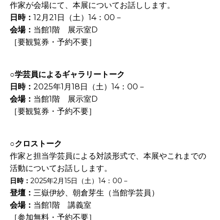
作家が会場にて、本展についてお話しします。
日時：
12
月
21
日（土）
14
：
00
－
会場：
当館
1
階 展示室
D
［要観覧券・予約不要］
○学芸員によるギャラリートーク
日時：
2025
年
1
月
18
日（土）
14
：
00
－
会場：
当館
1
階 展示室
D
［要観覧券・予約不要］
○クロストーク
作家と担当学芸員による対談形式で、本展やこれまでの
活動についてお話しします。
日時：
2025
年
2
月
15
日（土）
14
：
00
－
登壇：
三嶽伊紗、朝倉芽生（当館学芸員）
会場：
当館
1
階 講義室
［参加無料・予約不要］