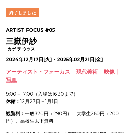
終了しました
ARTIST FOCUS #05
三嶽伊紗
カゲ ヲ ウツス
2024年12月17日[火] - 2025年02月21日[金]
アーティスト・フォーカス
現代美術
映像
写真
9:00－
17:00
（入場は
16:30
まで）
休館：
12
月
27
日－
1
月
1
日
観覧料：
一般
370
円（
290
円）、大学生
260
円（
200
円）、高校生以下無料