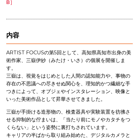
B］
内容
ARTIST FOCUSの第
5
回として、高知県高知市出身の美
術作家、三嶽伊紗（みたけ・いさ）の個展を開催しま
す。
三嶽は、視覚をはじめとした人間の認知能力や、事物の
存在の不思議への尽きせぬ関心を、理知的かつ繊細な手
つきによって、オブジェやインスタレーション、映像と
いった美術作品として昇華させてきました。
三嶽が手掛ける造形物の、検査器具や実験装置を彷彿さ
せる抑制的な佇まいは、「当たり前にモノやカタチをつ
くらない」という姿勢に裏打ちされています。
キャリアの半ばから取り組み始めた、デジタルカメラと