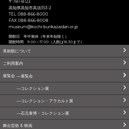
〒781-8123
高知県高知市高須353-2
TEL 088-866-8000
FAX 088-866-8008
museum@kochi-bunkazaidan.or.jp
開館日 年中無休（年末年始除く）
開館時間 9:00～17:00（入館は16:30まで）
美術館について
ご利用案内
展覧会
展覧会
コレクション展
コレクション・アラカルト展
石元泰博・コレクション展
舞台芸術 & 映画