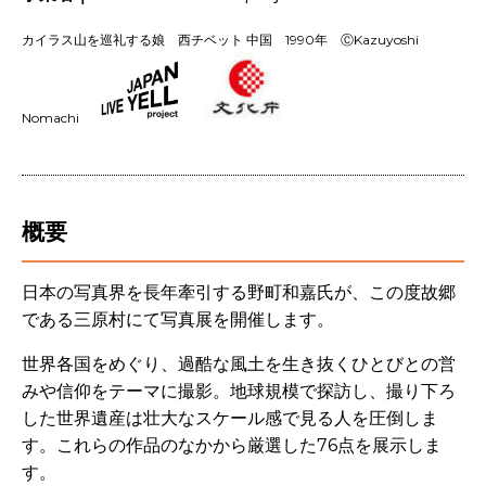
カイラス山を巡礼する娘 西チベット 中国 1990年
ⒸKazuyoshi
Nomachi
概要
日本の写真界を長年牽引する野町和嘉氏が、この度故郷
である三原村にて写真展を開催します。
世界各国をめぐり、過酷な風土を生き抜くひとびとの営
みや信仰をテーマに撮影。地球規模で探訪し、撮り下ろ
した世界遺産は壮大なスケール感で見る人を圧倒しま
す。これらの作品のなかから厳選した76点を展示しま
す。