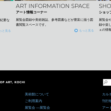
SHO
ART INFORMATION SPACE
ショッ
アート情報コーナー
展覧会
展覧会図録や美術雑誌、参考図書などが豊富に揃う図
究紀要な
録や楽
書閲覧スペースです。
。
ェの情
もっと見る
っと見る
美術館について
カル
ご利用案内
刊行
展覧会
展覧会
アー