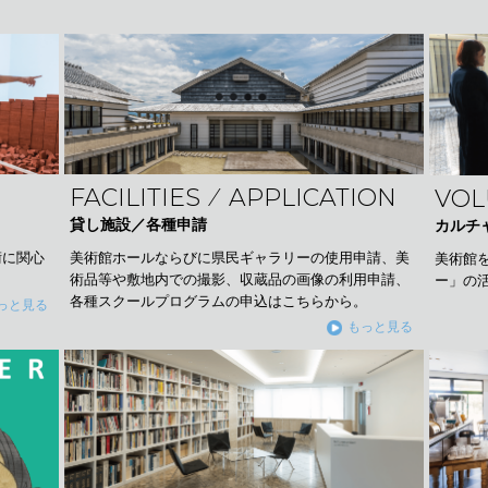
FACILITIES ⁄ APPLICATION
VOL
貸し施設／各種申請
カルチ
美術館ホールならびに県民ギャラリーの使用申請、美
術に関心
美術館
術品等や敷地内での撮影、収蔵品の画像の利用申請、
ー」の
各種スクールプログラムの申込はこちらから。
っと見る
もっと見る