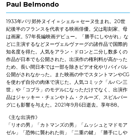
Paul Belmondo
1933年パリ郊外ヌイイ＝シェル＝セーヌ生まれ。20世
紀後半のフランスを代表する映画俳優。父は彫刻家、母
は画家。57年長編映画デビュー。「勝手にしやがれ」な
どに主演するなどヌーヴェルヴァーグの諸作品で国際的
知名度を得た。人気をアラン・ドロンと二分し数多くの
作品が日本でも公開された。出演作の権利料が高かった
ため、長い間日本では一部を除きビデオ化やリバイバル
公開がされなかった。また映画の中でスタントマンやCG
を使わず自分の肉体で演じた。人気コミック「ルパン三
世」や「コブラ」のモデルになっただけでなく、出演作
品はジャッキー・チェンやトム・クルーズ、スピルバー
グにも影響を与えた。2021年9月6日逝去。享年88。
《主な出演作》
「リオの男」「カトマンズの男」「ムッシュとマドモア
ゼル」「恐怖に襲われた街」「二重の鍵」「勝手にしや