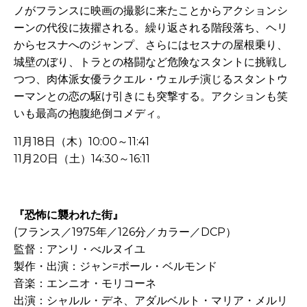
ノがフランスに映画の撮影に来たことからアクションシ
ーンの代役に抜擢される。繰り返される階段落ち、ヘリ
からセスナへのジャンプ、さらにはセスナの屋根乗り、
城壁のぼり、トラとの格闘など危険なスタントに挑戦し
つつ、肉体派女優ラクエル・ウェルチ演じるスタントウ
ーマンとの恋の駆け引きにも突撃する。アクションも笑
いも最高の抱腹絶倒コメディ。
11月18日（木）10:00～11:41
11月20日（土）14:30～16:11
-
『恐怖に襲われた街』
(フランス／1975年／126分／カラー／DCP）
監督：アンリ・べルヌイユ
製作・出演：ジャン=ポール・ベルモンド
音楽：エンニオ・モリコーネ
出演：シャルル・デネ、アダルベルト・マリア・メルリ