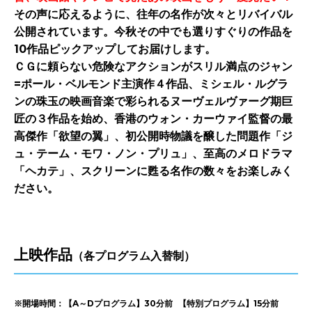
その声に応えるように、往年の名作が次々とリバイバル
公開されています。今秋その中でも選りすぐりの作品を
10作品ピックアップしてお届けします。
ＣＧに頼らない危険なアクションがスリル満点のジャン
=ポール・ベルモンド主演作４作品、ミシェル・ルグラ
ンの珠玉の映画音楽で彩られるヌーヴェルヴァーグ期巨
匠の３作品を始め、香港のウォン・カーウァイ監督の最
高傑作「欲望の翼」、初公開時物議を醸した問題作「ジ
ュ・テーム・モワ・ノン・プリュ」、至高のメロドラマ
「ヘカテ」、スクリーンに甦る名作の数々をお楽しみく
ださい。
上映作品
（各プログラム入替制）
※開場時間：【A～Dプログラム】30分前
-
【特別プログラム】15分前