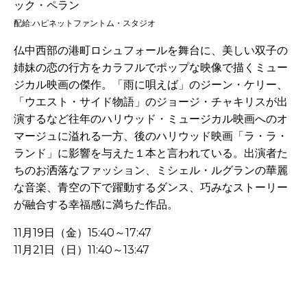
ック・ペラン
配給:ハピネットファントム・スタジオ
仏中西部の港町ロシュフォールを舞台に、美しい双子の
姉妹の恋の行方をカラフルでポップな映像で描くミュー
ジカル映画の傑作。「雨に唄えば」のジーン・ケリー、
「ウエスト・サイド物語」のジョージ・チャキリスが出
演するなど往年のハリウッド・ミュージカル映画へのオ
マージュに溢れる一方、後のハリウッド映画「ラ・ラ・
ランド」に影響を与えた１本と言われている。出演者た
ちのお洒落なファッション、ミシェル・ルグランの華麗
な音楽、青空の下で躍動するダンス、巧みなストーリー
が融合する幸福感に満ちた作品。
11月19日（金）15:40～17:47
11月21日（日）11:40～13:47
-