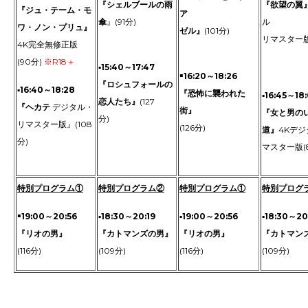
『シェルブールの雨
『欲望の翼
『ジュ・テーム・モ
ア
傘
』(91分)
ル
ワ・ノン・プリュ』
ゼル』
(101分)
------------------
リマスター版(
4K完全無修正版
--------------------
(90分)
※R18＋
▪15:40～17:47
-
▪
16:20～18:26
『ロシュフォールの
▪16:40～18:28
『恐怖に襲われた
▪16:45～18
恋人たち』
(127
『ヘカテ
デジタル・
街』
『女と男の
分)
リマスター版』(108
(126分)
道』
4Kデ
分)
-
マスター版(
-
特別プログラム①
特別プログラム②
特別プログラム①
特別プログ
▪
19:00～20:56
▪18:30～20:19
▪19:00～20:56
▪18:30～20
『リオの男』
『カトマンズの男』
『リオの男』
『カトマン
(116分)
(109分)
(116分)
(109分)
-