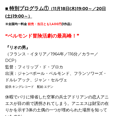
■ 特別プログラム①
（11月18日(木)19:00～／20日
(土)19:00～）
※全国均一料金
前売・当日とも1,400円
(1作品）
“ベルモンド冒険活劇の最高峰！”
『リオの男』
（フランス・イタリア／1964年／116分／カラー／
DCP）
監督：フィリップ・ド・ブロカ
出演：ジャン=ポール・ベルモンド、フランソワーズ・
ドルレアック、ジャン・セルヴェ
提供:キングレコード 配給:エデン
休暇でパリに帰省した空軍の兵士アドリアンの恋人アニ
エスが目の前で誘拐されてしまう。アニエスは財宝の在
りかを示す3体の土偶の一つが埋められた場所を知って