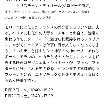
クリスチャン・ディオール(ジロドーの衣装)
提供：マーメイドフィルム 配給：コピアポア・フィルム 宣伝：
VALERIA 後援：在日スイス大使館
モロッコに赴任したフランスの外交官ジュリアンは、夫
がシベリアに赴任中の人妻クロチルドと出会う。逢瀬を
重ねるうちにクロチルドに魅せられ翻弄されるジュリア
ン。やがてジュリアンは仕事に身が入らなくなってしま
う。「ヘカテ」とはギリシャ神話の女神の一人。原作は
ポール・モランの「ヘカテとその犬たち」。スイスを代
表する映画監督ダニエル・シュミットが、ファム・ファ
タールに狂わされる男の姿を、ベランダでの官能的なラ
ブシーンを始め、エキゾチックな音楽と夢のような目く
るめく映像で描く。
11月18日（木）16:40～18:28
11月20日（土）11:40～13:28
-