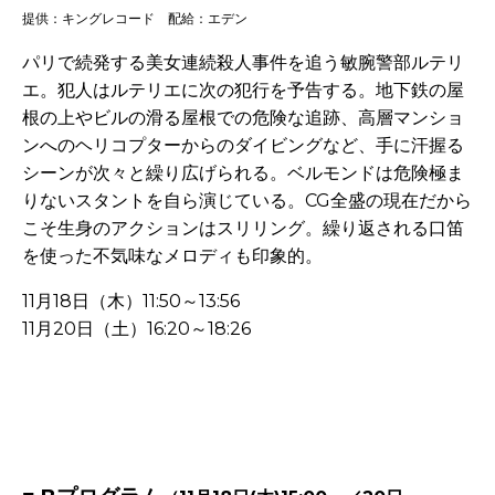
提供：キングレコード 配給：エデン
パリで続発する美女連続殺人事件を追う敏腕警部ルテリ
エ。犯人はルテリエに次の犯行を予告する。地下鉄の屋
根の上やビルの滑る屋根での危険な追跡、高層マンショ
ンへのヘリコプターからのダイビングなど、手に汗握る
シーンが次々と繰り広げられる。ベルモンドは危険極ま
りないスタントを自ら演じている。CG全盛の現在だから
こそ生身のアクションはスリリング。繰り返される口笛
を使った不気味なメロディも印象的。
11月18日（木）11:50～13:56
11月20日（土）16:20～18:26
-
-
-