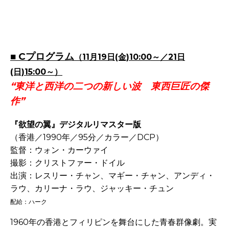
-
-
■ Cプログラム
（11月19日(金)10:00～／21日
(日)15:00～）
“東洋と西洋の二つの新しい波 東西巨匠の傑
作”
『欲望の翼』デジタルリマスター版
（香港／1990年／95分／カラー／DCP）
監督：ウォン・カーウァイ
撮影：クリストファー・ドイル
出演：レスリー・チャン、マギー・チャン、アンディ・
ラウ、カリーナ・ラウ、ジャッキー・チュン
配給：ハーク
1960年の香港とフィリピンを舞台にした青春群像劇。実