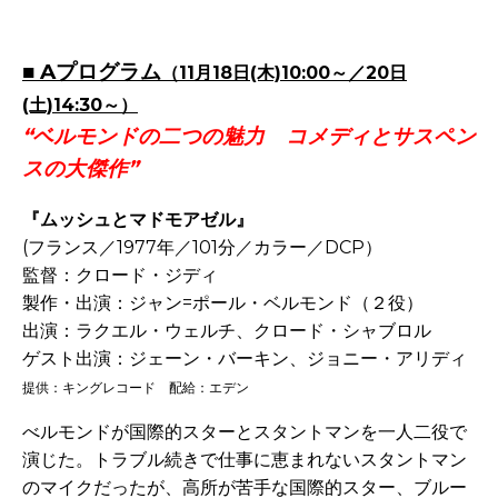
-
■
Aプログラム
（11月18日(木)10:00～／20日
(土)14:30～）
“ベルモンドの二つの魅力 コメディとサスペン
スの大傑作”
『ムッシュとマドモアゼル』
(フランス／1977年／101分／カラー／DCP）
監督：クロード・ジディ
製作・出演：ジャン=ポール・ベルモンド（２役）
出演：ラクエル・ウェルチ、クロード・シャブロル
ゲスト出演：ジェーン・バーキン、ジョニー・アリディ
提供：キングレコード 配給：エデン
べルモンドが国際的スターとスタントマンを一人二役で
演じた。トラブル続きで仕事に恵まれないスタントマン
のマイクだったが、高所が苦手な国際的スター、ブルー