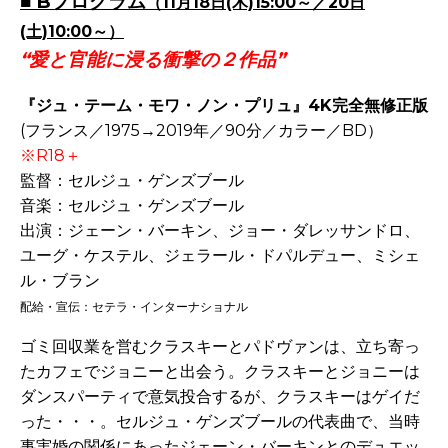
■
Bプログラム
（11月18日(木)15:00～／20日
(土)10:00～）
“愛と官能に浸る衝撃の２作品”
『ジュ・テーム・モワ・ノン・プリュ』4K完全無修正版
(フランス／1975→2019年／90分／カラー／BD）
※R18＋
監督：セルジュ・ゲンズブール
音楽：セルジュ・ゲンズブール
出演：ジェーン・バーキン、ジョー・ダレッサンドロ、
ユーグ・ケステル、ジェラール・ドパルデュー、ミシェ
ル・ブラン
配給・宣伝：セテラ・インターナショナル
ゴミ回収業を営むクラスキーとパドヴァンは、立ち寄っ
たカフェでジョニーと出会う。クラスキーとジョニーは
ダンスパーティで意気投合するが、クラスキーはゲイだ
った・・・。セルジュ・ゲンズブールの代表曲で、当時
事実婚の関係にあったジェーン・バーキンとのデュエッ