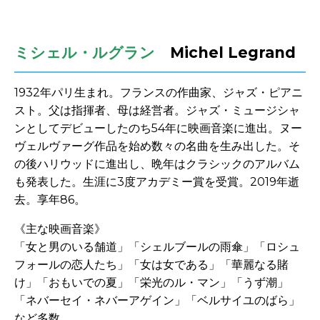
-
ミシェル・ルグラン
Michel Legrand
1932年パリ生まれ。フランスの作曲家、ジャズ・ピアニ
スト。父は指揮者、母は経営者。ジャズ・ミュージシャ
ンとしてデビューしたのち54年に映画音楽に進出。ヌー
ヴェルヴァーグ作品を始め数々の名曲を生み出した。そ
の後ハリウッドに進出し、晩年はクラシックのアルバム
も発表した。生涯に3度アカデミー賞を受賞。2019年逝
去。享年86。
《主な映画音楽》
「女と男のいる舗道」「シェルブールの雨傘」「ロシュ
フォールの恋人たち」「女は女である」「華麗なる賭
け」「おもいでの夏」「栄光のル・マン」「うず潮」
「ネバーセイ・ネバーアゲイン」「ベルサイユのばら」
など多数。