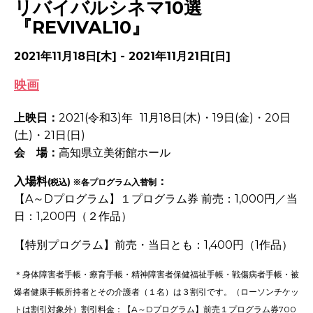
リバイバルシネマ10選
『REVIVAL10』
2021年11月18日[木] - 2021年11月21日[日]
映画
上映日：
2021(令和3)年
-
11月18日(木)・19日(金)・20日
(土)・21日(日)
会 場：
高知県立美術館ホール
入場料
：
(税込) ※各プログラム入替制
【A～Dプログラム】１プログラム券 前売：1,000円／当
日：1,200円（２作品）
【特別プログラム】前売・当日とも：1,400円（1作品）
＊身体障害者手帳・療育手帳・精神障害者保健福祉手帳・戦傷病者手帳・被
爆者健康手帳所持者とその介護者（１名）は３割引です。（ローソンチケッ
トは割引対象外）割引料金：【A～Dプログラム】前売１プログラム券700