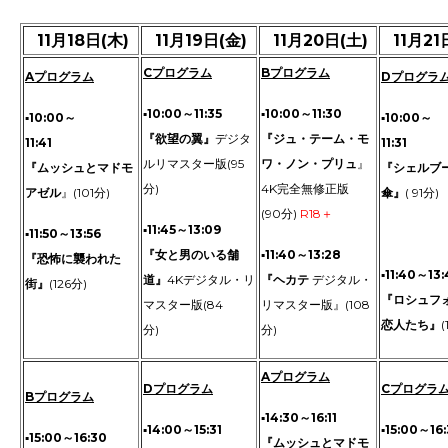
--
11月18日(木)
--
11月19日(金)
--
11月20日(土)
--
11月21
Cプログラム
Bプログラム
Aプログラム
Dプログラ
▪10:00～11:35
▪10:00～11:30
▪10:00～
▪10:00～
『欲望の翼』
デジタ
『ジュ・テーム・モ
11:41
11:31
ルリマスター版(95
ワ・ノン・プリュ
』
『ムッシュとマドモ
『シェルブ
分)
4K完全無修正版
---
アゼル
』(101分)
傘』
( 91分)
(90分)
R18＋
▪11:45～13:09
▪11:50～13:56
-
『女と男のいる舗
▪11:40～13:28
『恐怖に襲われた
▪11:40～13:
道』
4Kデジタル・リ
『ヘカテ
デジタル・
街』
(126分)
『ロシュフ
マスター版(84
リマスター版』(108
-
恋人たち』
(
分)
分)
Aプログラム
Dプログラム
Cプログラ
Bプログラム
▪14:30～16:11
▪14:00～15:31
▪15:00～16:
▪15:00～16:30
『ムッシュとマドモ