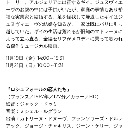
トーリー。アルジェリアに出征するギイ。ジュヌヴィエ
ーヴのお腹の中には子供がいたが、家庭の事情もあり裕
福な実業家と結婚する。足を怪我して帰還したギイはジ
ュヌヴィエーヴの結婚を知るが、一家は既にパリに引っ
越していた。ギイの生活は荒れるが旧知のマドレーヌに
よって立ち直る。全編セリフがメロディに乗って歌われ
る傑作ミュージカル映画。
11月19日（金）14:00～15:31
11月21日（日）10:00～11:31
-
『ロシュフォールの恋人たち』
（フランス／1967年／127分／カラー／BD）
監督：ジャック・ドゥミ
音楽：ミシェル・ルグラン
出演：カトリーヌ・ドヌーヴ、フランソワーズ・ドルレ
アック、ジョージ・チャキリス、ジーン・ケリー、ジャ