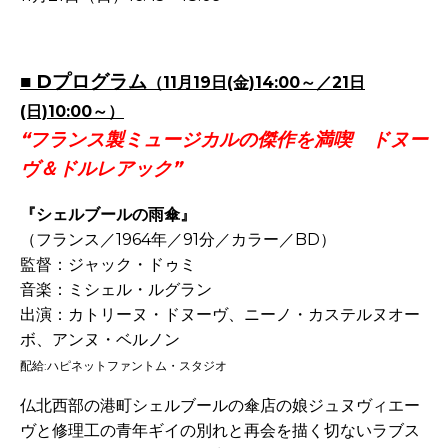
-
■ Dプログラム
（11月19日(金)14:00～／21日
(日)10:00～）
“フランス製ミュージカルの傑作を満喫 ドヌー
ヴ＆ドルレアック”
『シェルブールの雨傘』
（フランス／1964年／91分／カラー／BD）
監督：ジャック・ドゥミ
音楽：ミシェル・ルグラン
出演：カトリーヌ・ドヌーヴ、ニーノ・カステルヌオー
ボ、アンヌ・ベルノン
配給:ハピネットファントム・スタジオ
仏北西部の港町シェルブールの傘店の娘ジュヌヴィエー
ヴと修理工の青年ギイの別れと再会を描く切ないラブス