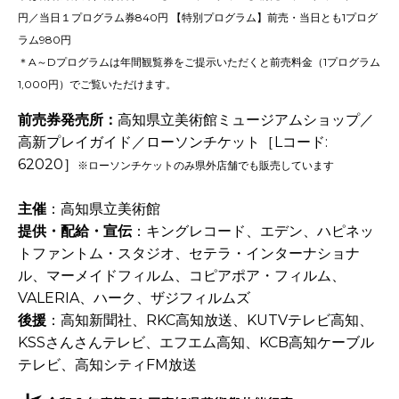
円／当日１プログラム券840円 【特別プログラム】前売・当日とも1プログ
ラム980円
＊A～Dプログラムは年間観覧券をご提示いただくと前売料金（1プログラム
1,000円）でご覧いただけます。
前売券発売所
：
高知県立美術館ミュージアムショップ／
高新プレイガイド／ローソンチケット［Lコード:
62020
］
※ローソンチケットのみ県外店舗でも販売しています
-
主催
：高知県立美術館
提供・配給・宣伝
：キングレコード、エデン、ハピネッ
トファントム・スタジオ、セテラ・インターナショナ
ル、マーメイドフィルム、コピアポア・フィルム、
VALERIA、ハーク、ザジフィルムズ
後援
：高知新聞社、RKC高知放送、KUTVテレビ高知、
KSSさんさんテレビ、エフエム高知、KCB高知ケーブル
テレビ、高知シティFM放送