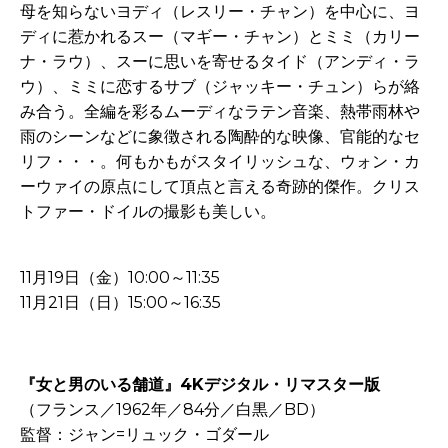
母を知らないヨディ（レスリー・チャン）を中心に、ヨ
ディに惹かれるスー（マギー・チャン）とミミ（カリー
ナ・ラウ）、スーに思いを寄せるタイド（アンディ・ラ
ウ）、ミミに恋するサブ（ジャッキー・チュン）らが絡
み合う。全編を彩るムーディなラテン音楽、熱帯雨林や
雨のシーンなどに象徴される陶酔的な映像、官能的なセ
リフ・・・。何もかもがスタイリッシュな、ウォン・カ
ーウァイの原点にして頂点と言える奇跡的傑作。クリス
トファー・ドイルの撮影も美しい。
11月19日（金）10:00～11:35
11月21日（日）15:00～16:35
-
『女と男のいる舗道』4Kデジタル・リマスター版
（フランス／1962年／84分／白黒／BD）
監督：ジャン=リュック・ゴダール