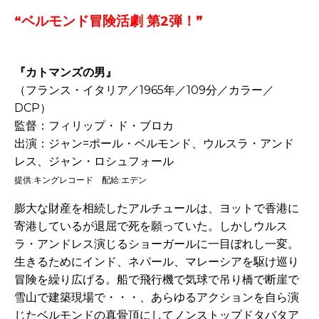
“ベルモンド冒険活劇 第2弾！”
『カトマンズの男』
（フランス・イタリア／1965年／109分／カラー／
DCP）
監督：フィリップ・ド・ブロカ
出演：ジャン=ポール・ベルモンド、ウルスラ・アンド
レス、ジャン・ロシュフォール
提供:キングレコード 配給:エデン
膨大な財産を相続したアルチュールは、ヨットで香港に
寄港しているが退屈で死を願っていた。しかしウルス
ラ・アンドレス演じるショーガールに一目ぼれし一変。
生きるためにインド、ネパール、マレーシアを駆け巡り
冒険を繰り広げる。船で飛行機で気球で吊り橋で断崖で
雪山で建築現場で・・・、あらゆるアクションを自ら演
じたベルモンドの真骨頂にしてノンストップドタバタア