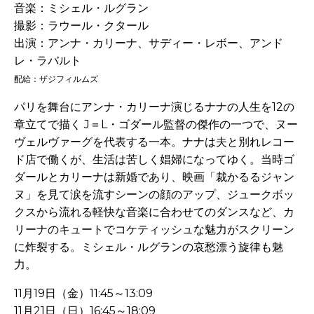
音楽：ミシェル・ルグラン
撮影：ラウール・クタール
出演：アンナ・カリーナ、サディー・レボー、アンド
レ・ラバルト
配給：ザジフィルムズ
パリを舞台にアンナ・カリーナ演じるナナの人生を12の
章立てで描く J＝L・ゴダール監督の傑作の一つで、ヌー
ヴェルヴァーグを代表する一本。ナナは夫と別れレコー
ド店で働くが、生活は苦しく娼婦になってゆく。当時ゴ
ダールとカリーナは新婚であり、映画「裁かるるジャン
ヌ」を見て涙を流すシーンの顔のアップ、ジュークボッ
クスから流れる軽快な音楽に合わせてのダンスなど、カ
リーナのキュートでコケティッシュな魅力がスクリーン
に炸裂する。ミシェル・ルグランの哀愁漂う旋律も魅
力。
11月19日（金）11:45～13:09
11月21日（日）16:45～18:09