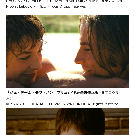
PEUR SUR LA VILLE a film by Henri Verneuil © 1975 STUDIOCANAL -
Nicolas Lebovici - Inficor - Tous Droits Réservés
『ジュ・テーム・モワ・ノン・プリュ』4K完全無修正版
（Bプログラ
ム）
© 1976 STUDIOCANAL - HERMES SYNCHRON All rights reserved