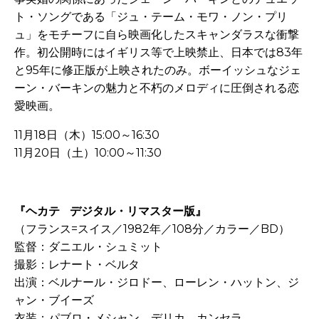
ト・ソングである「ジュ・テーム・モワ・ノン・プリ
ュ」をモチーフに自ら映画化したスキャンダラスな衝撃
作。初公開時にはイギリス等で上映禁止、日本では83年
と95年に修正版が上映されたのみ。ボーイッシュなジェ
ーン・バーキンの魅力と不朽のメロディに圧倒される恋
愛映画。
11月18日（木）15:00～16:30
11月20日（土）10:00～11:30
-
『ヘカテ
--
デジタル・リマスター版』
（フランス=スイス／1982年／108分／カラー／BD）
監督：ダニエル・シュミット
撮影：レナート・ベルタ
出演：ベルナール・ジロドー、ローレン・ハットン、ジ
ャン・ブイーズ
衣装：パブロ・メシャン、デリカ、カンセラ、