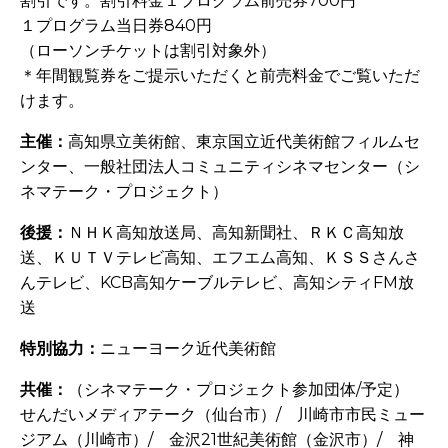
割引です。割引料金１プログラム前売券700円
１プログラム当日券840円
（ローソンチケットは割引対象外）
＊年間観覧券をご提示いただくと前売料金でご覧いただ
けます。
主催：
高知県立美術館、東京国立近代美術館フィルムセ
ンター、一般社団法人コミュニティシネマセンター（シ
ネマテーク・プロジェクト）
後援：
ＮＨＫ高知放送局、高知新聞社、ＲＫＣ高知放
送、ＫＵＴＶテレビ高知、エフエム高知、ＫＳＳさんさ
んテレビ、KCB高知ケーブルテレビ、高知シティFM放
送
特別協力：
ニューヨーク近代美術館
共催：
（シネマテーク・プロジェクト参加団体/予定）
せんだいメディアテーク（仙台市）/ 川崎市市民ミュー
ジアム（川崎市）/ 金沢21世紀美術館（金沢市）/ 神