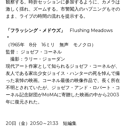
観察する。時折セッションに参加するように、カメラは
激しく揺れ、ズームする。市警闖入のハプニングもその
まま、ライブの時間の流れを提示する。
「フラッシング・メドウズ」
Flushing Meadows
＊
（1965年 8分 16ミリ 無声 モノクロ）
監督： ジョゼフ・コーネル
撮影：ラリー・ジョーダン
現代アート作家として知られるジョゼフ・コーネルが、
友人である家出少女ジョイス・ハンターの死を悼んで撮
った哀悼の映画。コーネル最後の映像作品で、長く所在
不明とされていたが、ジョゼフ・アンド・ロバート・コ
ーネル記念財団がMoMAに寄贈した映画の中から2003
年に復元された。
20日（金）20:50～21:33 短編集