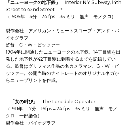
「ニューヨークの地下鉄」
Interior N.Y. Subway, 14th
Street to 42nd Street ＊
（1905年 4分 24 fps 35 ミリ 無声 モノクロ）
製作会社：アメリカン・ミュートスコープ・アンド・バ
イオグラフ
監督：G・W・ビッツァー
1904年に開通したニューヨークの地下鉄。14丁目駅を出
発した地下鉄が42丁目駅に到着するまでを記録してい
る。監督はグリフィス作品の名カメラマン、G・W・ビ
ッツァー。公開当時のナイトレートのオリジナルネガか
らニュープリントを作成。
「女の叫び」
The Lonedale Operator
（1911年 17分 16fps→24 fps 35 ミリ 無声 モノ
クロ 一部染色）
製作会社：バイオグラフ