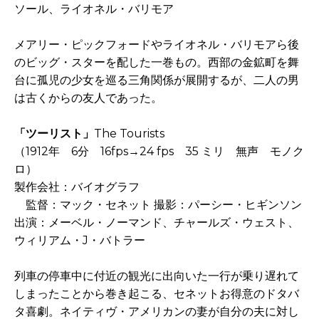
ソール、ライオネル・バリモア
メアリー・ピックフォードやライオネル・バリモアら後
のビッグ・スターを配した一巻もの。西部の金鉱町を舞
台に孤児の少女を巡る三角関係が展開するが、二人の男
は古くからの友人であった。
「ツーリスト」
The Tourists
（1912年 6分 16fps→24 fps 35 ミリ 無声 モノク
ロ）
製作会社：バイオグラフ
監督：マック・セネット 撮影：パーシー・ヒギンソン
出演：メーベル・ノーマンド、チャールズ・ウェスト、
ウィリアム・J・バトラー
列車の停車中に付近の観光に出向いた一行が乗り遅れて
しまったことから巻き起こる、セネットお得意のドタバ
タ喜劇。ネイティヴ・アメリカンの妻が自分の夫に対し