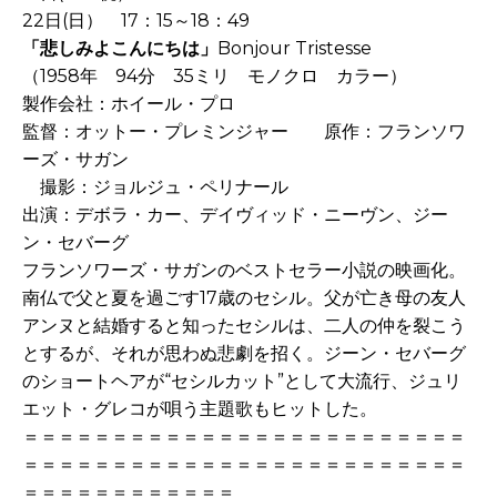
22日(日） 17：15～18：49
「悲しみよこんにちは」
Bonjour Tristesse
（1958年 94分 35ミリ モノクロ カラー）
製作会社：ホイール・プロ
監督：オットー・プレミンジャー 原作：フランソワ
ーズ・サガン
撮影：ジョルジュ・ペリナール
出演：デボラ・カー、デイヴィッド・ニーヴン、ジー
ン・セバーグ
フランソワーズ・サガンのベストセラー小説の映画化。
南仏で父と夏を過ごす17歳のセシル。父が亡き母の友人
アンヌと結婚すると知ったセシルは、二人の仲を裂こう
とするが、それが思わぬ悲劇を招く。ジーン・セバーグ
のショートヘアが“セシルカット”として大流行、ジュリ
エット・グレコが唄う主題歌もヒットした。
＝＝＝＝＝＝＝＝＝＝＝＝＝＝＝＝＝＝＝＝＝＝＝＝＝
＝＝＝＝＝＝＝＝＝＝＝＝＝＝＝＝＝＝＝＝＝＝＝＝＝
＝＝＝＝＝＝＝＝＝＝＝＝