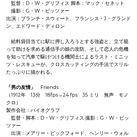
監督：D・W・グリフィス 脚本：マック・セネット
撮影：G・W・ビッツァー
出演：ブランチ・スウィート、フランシス・J・グランド
ン、エドワード・ディロン
給料袋目当てに駅に押し入ろうとする強盗と、立て籠
って助けを求める通信手の娘の攻防、そして恋人の危機
を知って汽車で駆けつける機関士によるラスト・ミニッ
ツ・レスキューが、クロスカッティングの手法でスリル
たっぷりに描かれる。
「男の友情」
Friends
（1912年 13分 18fps→24 fps 35 ミリ 無声 モノ
クロ）
製作会社：バイオグラフ
監督・脚本：D・W・グリフィス 撮影：G・W・ビッ
ツァー
出演：メアリー・ピックフォード、ヘンリー・ウォル