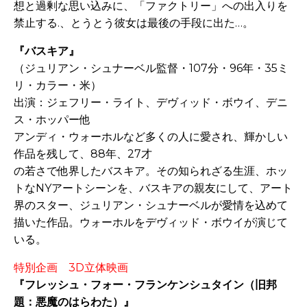
想と過剰な思い込みに、「ファクトリー」への出入りを
禁止する.、とうとう彼女は最後の手段に出た…。
『バスキア』
（ジュリアン・シュナーベル監督・107分・96年・35ミ
リ・カラー・米）
出演：ジェフリー・ライト、デヴィッド・ボウイ、デニ
ス・ホッパー他
アンディ・ウォーホルなど多くの人に愛され、輝かしい
作品を残して、88年、27才
の若さで他界したバスキア。その知られざる生涯、ホッ
トなNYアートシーンを、バスキアの親友にして、アート
界のスター、ジュリアン・シュナーベルが愛情を込めて
描いた作品。ウォーホルをデヴィッド・ボウイが演じて
いる。
特別企画 3D立体映画
『フレッシュ・フォー・フランケンシュタイン（旧邦
題：悪魔のはらわた）』