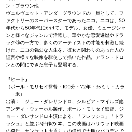
ン・ブラウン他
ヴェルヴェット・アンダーグラウンドの一員として、フ
ァクトリーのスーパースターであったニコ。ニコは、50
年代から80年代にかけて、モデル、女優、ミュージシャ
ンと様々なジャンルで活躍し、華やかな恋愛遍歴やドラ
ッグ僻の一方で、多くのアーティストの才能を刺激し続
けた。ニコの強烈な人生を、彼女と関わりのあった人の
証言や様々な映像を駆使して描いた作品。アラン・ドロ
ンとの間にできた息子も登場する。
『ヒート』
（ポール・モリセイ監督・100分・72年・35ミリ・カラ
ー・米）
出演： ジョー・ダレサンドロ、シルビア・マイルズ他
アンディ・ウォーホル製作、ポール・モリセイ監督、ジ
ョー・ダレサンドロ主演による、「フレッシュ」「トラ
ッシュ」と並ぶ3部作の1本。この映画はハリウッド映画
の傑作「サンセット大通り」の強烈で大胆なパロディで