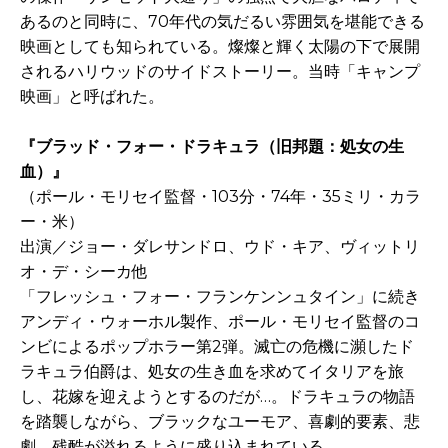
あるのと同時に、70年代の気だるい雰囲気を堪能できる
映画としても知られている。燦燦と輝く太陽の下で展開
されるハリウッドのサイドストーリー。当時「キャンプ
映画」と呼ばれた。
『ブラッド・フォー・ドラキュラ（旧邦題：処女の生
血）』
（ポール・モリセイ監督・103分・74年・35ミリ・カラ
ー・米）
出演／ジョー・ダレサンドロ、ウド・キア、ヴィットリ
オ・デ・シーカ他
「フレッシュ・フォー・フランケンンュタイン」に続き
アンディ・ウォーホル製作、ポール・モリセイ監督のコ
ンビによるポップホラー第2弾。滅亡の危機に瀕したド
ラキュラ伯爵は、処女の生き血を求めてイタリアを旅
し、花嫁を迎えようとするのだが…。ドラキュラの物語
を踏襲しながら、ブラックなユーモア、喜劇的要素、悲
劇、残酷が溢れるように盛り込まれている。