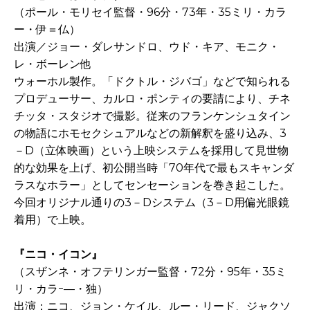
（ポール・モリセイ監督・96分・73年・35ミリ・カラ
ー・伊＝仏）
出演／ジョー・ダレサンドロ、ウド・キア、モニク・
レ・ボーレン他
ウォーホル製作。「ドクトル・ジバゴ」などで知られる
プロデューサー、カルロ・ポンティの要請により、チネ
チッタ・スタジオで撮影。従来のフランケンシュタイン
の物語にホモセクシュアルなどの新解釈を盛り込み、3
－D（立体映画）という上映システムを採用して見世物
的な効果を上げ、初公開当時「70年代で最もスキャンダ
ラスなホラー」としてセンセーションを巻き起こした。
今回オリジナル通りの3－Dシステム（3－D用偏光眼鏡
着用）で上映。
『ニコ・イコン』
（スザンネ・オフテリンガー監督・72分・95年・35ミ
リ・カラｰ―・独）
出演：ニコ、ジョン・ケイル、ルー・リード、ジャクソ