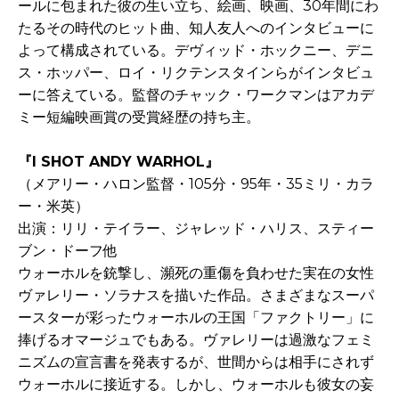
ールに包まれた彼の生い立ち、絵画、映画、30年間にわ
たるその時代のヒット曲、知人友人へのインタビューに
よって構成されている。デヴィッド・ホックニー、デニ
ス・ホッパー、ロイ・リクテンスタインらがインタビュ
ーに答えている。監督のチャック・ワークマンはアカデ
ミー短編映画賞の受賞経歴の持ち主。
『I SHOT ANDY WARHOL』
（メアリー・ハロン監督・105分・95年・35ミリ・カラ
ー・米英）
出演：リリ・テイラー、ジャレッド・ハリス、スティー
ブン・ドーフ他
ウォーホルを銃撃し、瀕死の重傷を負わせた実在の女性
ヴァレリー・ソラナスを描いた作品。さまざまなスーパ
ースターが彩ったウォーホルの王国「ファクトリー」に
捧げるオマージュでもある。ヴァレリーは過激なフェミ
ニズムの宣言書を発表するが、世間からは相手にされず
ウォーホルに接近する。しかし、ウォーホルも彼女の妄