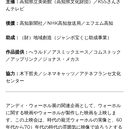
主催：
高知県立美術館（高知県文化財団）／KSSさんさ
んテレビ
後援：
高知新聞社／NHK高知放送局／エフエム高知
助成：
（財）地域創造（ジャンボ宝くじ助成事業）
作品提供：
へラルド／アスミックエース／コムストック
／アップリンク／ジョナス・メカス
協力：
木下哲夫／シネマキャッツ／アテネフランセ文化
センター
アンディ・ウォーホル展の関連企画として、ウォーホル
に関する映画やウォーホルが製作した映画を上映しま
す。この上映会は、時代の寵児ウォーホルの実像と、60
年代から70）年代の時代の雰囲気に映像で迫ろうとする