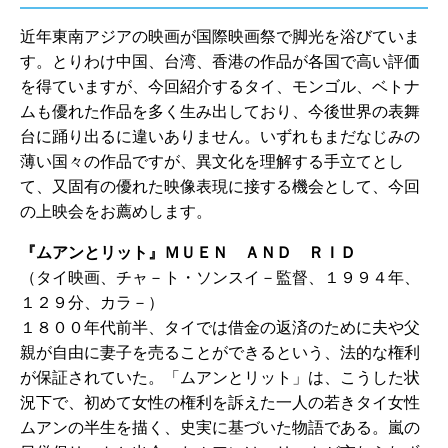
近年東南アジアの映画が国際映画祭で脚光を浴びていま
す。とりわけ中国、台湾、香港の作品が各国で高い評価
を得ていますが、今回紹介するタイ、モンゴル、ベトナ
ムも優れた作品を多く生み出しており、今後世界の表舞
台に踊り出るに違いありません。いずれもまだなじみの
薄い国々の作品ですが、異文化を理解する手立てとし
て、又固有の優れた映像表現に接する機会として、今回
の上映会をお薦めします。
『ムアンとリット』ＭＵＥＮ ＡＮＤ ＲＩＤ
（タイ映画、チャ－ト・ソンスイ－監督、１９９４年、
１２９分、カラ－）
１８００年代前半、タイでは借金の返済のために夫や父
親が自由に妻子を売ることができるという、法的な権利
が保証されていた。「ムアンとリット」は、こうした状
況下で、初めて女性の権利を訴えた一人の若きタイ女性
ムアンの半生を描く、史実に基づいた物語である。嵐の