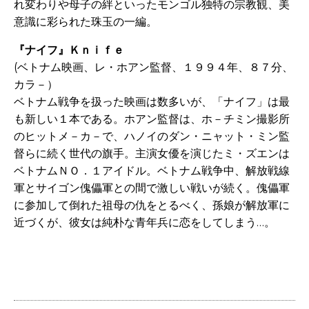
れ変わりや母子の絆といったモンゴル独特の宗教観、美
意識に彩られた珠玉の一編。
『ナイフ』Ｋｎｉｆｅ
(ベトナム映画、レ・ホアン監督、１９９４年、８７分、
カラ－）
ベトナム戦争を扱った映画は数多いが、「ナイフ」は最
も新しい１本である。ホアン監督は、ホ－チミン撮影所
のヒットメ－カ－で、ハノイのダン・ニャット・ミン監
督らに続く世代の旗手。主演女優を演じたミ・ズエンは
ベトナムＮＯ．１アイドル。ベトナム戦争中、解放戦線
軍とサイゴン傀儡軍との間で激しい戦いが続く。傀儡軍
に参加して倒れた祖母の仇をとるべく、孫娘が解放軍に
近づくが、彼女は純朴な青年兵に恋をしてしまう…。