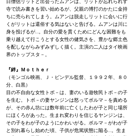
日僧侶リットと出会ったムアンは、リットが忘れられず
寺で読み書きを習い始めるが、父親の博打のかたに金持
ちに売られてしまう。ムアンは脱走しリットに会いに行
くがリットは還俗する気はないと告げる。ムアンは川に
身を投げるが…。自分の愛を貫くためにどんな困難をも
乗り越えて行こうとする女性の健気さを、豊かな郷土色
を配しながらみずみずしく描く。主演の二人はタイ映画
界のトップスタ－。
『絆』Ｍｏｔｈｅｒ
（モンゴル映画、Ｊ・ビンデル監督、１９９２年、８０
分、白黒）
目の不自由な女性トボ－は、妻のいる遊牧民トボ－の子
を生む。トボ－の妻ヤンジンは怒ってボルマ－を責める
が、その赤ん坊には数年前に亡くしたわが子と同じ場所
にほくろがあった。生まれ変わりを信じるヤンジンは、
その子をわが子のようにかわいがる。ボルマ－がわが子
と別れ暮らし始めた頃、子供が危篤状態に陥る…。生ま