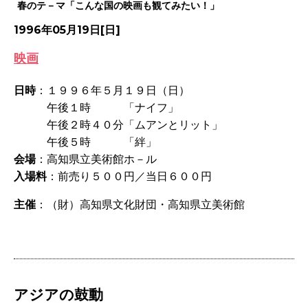
春のテ－マ「こんな国の映画も観てみたい！」
1996年05月19日[日]
映画
日時
：１９９６年５月１９日（日）
午後１時 「ナイフ」
午後２時４０分「ムアンとリット」
午後５時 「絆」
会場
：高知県立美術館ホ－ル
入場料
：前売り５００円／当日６００円
主催
：（財）高知県文化財団・高知県立美術館
アジアの鼓動