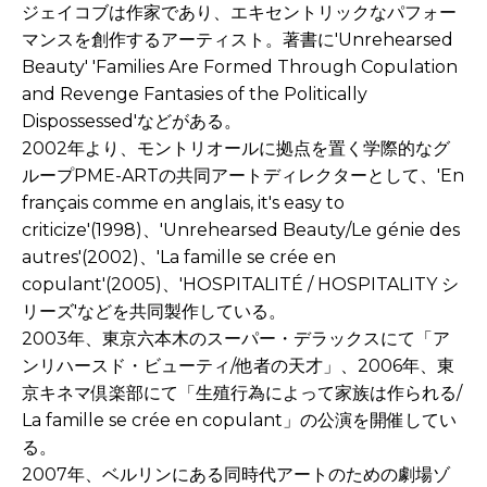
ジェイコブは作家であり、エキセントリックなパフォー
マンスを創作するアーティスト。著書に'Unrehearsed
Beauty' 'Families Are Formed Through Copulation
and Revenge Fantasies of the Politically
Dispossessed'などがある。
2002年より、モントリオールに拠点を置く学際的なグ
ループPME-ARTの共同アートディレクターとして、'En
français comme en anglais, it's easy to
criticize'(1998)、'Unrehearsed Beauty/Le génie des
autres'(2002)、'La famille se crée en
copulant'(2005)、'HOSPITALITÉ / HOSPITALITY シ
リーズ'などを共同製作している。
2003年、東京六本木のスーパー・デラックスにて「ア
ンリハースド・ビューティ/他者の天才」、2006年、東
京キネマ倶楽部にて「生殖行為によって家族は作られる/
La famille se crée en copulant」の公演を開催してい
る。
2007年、ベルリンにある同時代アートのための劇場ゾ