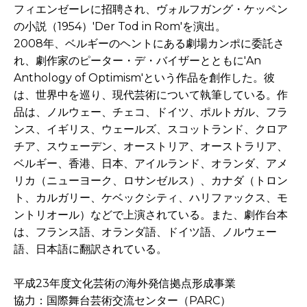
フィエンゼーレに招聘され、ヴォルフガング・ケッペン
の小説（1954）'Der Tod in Rom'を演出。
2008年、ベルギーのヘントにある劇場カンポに委託さ
れ、劇作家のピーター・デ・バイザーとともに'An
Anthology of Optimism'という作品を創作した。彼
は、世界中を巡り、現代芸術について執筆している。作
品は、ノルウェー、チェコ、ドイツ、ポルトガル、フラ
ンス、イギリス、ウェールズ、スコットランド、クロア
チア、スウェーデン、オーストリア、オーストラリア、
ベルギー、香港、日本、アイルランド、オランダ、アメ
リカ（ニューヨーク、ロサンゼルス）、カナダ（トロン
ト、カルガリー、ケベックシティ、ハリファックス、モ
ントリオール）などで上演されている。また、劇作台本
は、フランス語、オランダ語、ドイツ語、ノルウェー
語、日本語に翻訳されている。
平成23年度文化芸術の海外発信拠点形成事業
協力：国際舞台芸術交流センター（PARC）