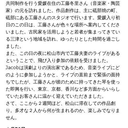
共同制作を行う愛媛在住の工藤冬里さん（音楽家・陶芸
家）の元を訪れました。作品創作は、主に砥部焼の町、
砥部にある工藤さんのスタジオで行います。愛媛入り初
日のこの日は、工藤さんが色々な場所へ案内してくださ
いました。古民家を活用しようと若者が集まってきてい
る三津という地域を訪れ、ゆったりとした時間を過ごし
ました。
また、この日の夜に松山市内で工藤夫妻のライブがある
ということで、飛び入り参加の依頼を受けました。
Jacobは演劇よりの演出家であるため、音楽ライブにど
のように参加しようかと、ライブの直前まで緊張の面持
ちでしたが、工藤さんが彼のために持ってきた琴を使っ
た即興を行い、東京、京都、香川など多方面からいらし
ていたお客さんに温かく迎えていただきました。
さて、ここから２週間ほど、松山に滞在しての作品創
り。多才な２人から何が生まれるのか、楽しみでなりま
せん。