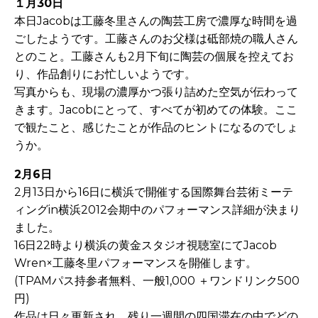
１月30日
本日Jacobは工藤冬里さんの陶芸工房で濃厚な時間を過
ごしたようです。工藤さんのお父様は砥部焼の職人さん
とのこと。工藤さんも2月下旬に陶芸の個展を控えてお
り、作品創りにお忙しいようです。
写真からも、現場の濃厚かつ張り詰めた空気が伝わって
きます。Jacobにとって、すべてが初めての体験。ここ
で観たこと、感じたことが作品のヒントになるのでしょ
うか。
2月6日
2月13日から16日に横浜で開催する国際舞台芸術ミーテ
ィングin横浜2012会期中のパフォーマンス詳細が決まり
ました。
16日22時より横浜の黄金スタジオ視聴室にてJacob
Wren×工藤冬里パフォーマンスを開催します。
(TPAMパス持参者無料、一般1,000 ＋ワンドリンク500
円)
作品は日々更新され、残り一週間の四国滞在の中でどの