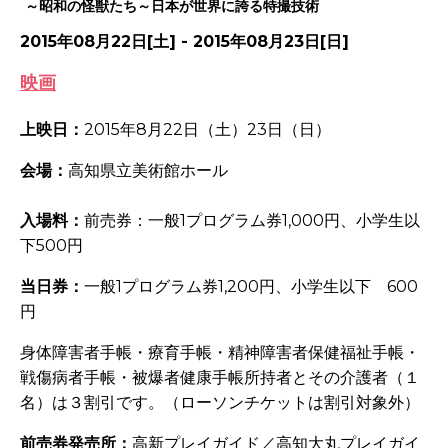
～昭和の怪獣たち～日本が世界に誇る特撮技術
2015年08月22日[土] - 2015年08月23日[日]
映画
上映日：
2015
年
8
月
22
日（土）
23
日（日）
会場：
高知県立美術館ホール
入場料：
前売券：一般1プログラム券
1,000
円、小学生以
下
500
円
当日券：
一般1プログラム券
1,200
円、小学生以下
600
円
身体障害者手帳・療育手帳・精神障害者保健福祉手帳・
戦傷病者手帳・被爆者健康手帳所持者とその介護者（１
名）は３割引です。（ローソンチケットは割引対象外）
前売券発売所：
高新プレイガイド／高知大丸プレイガイ