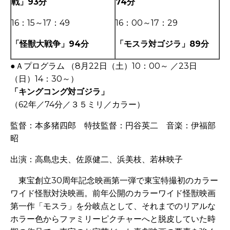
戦」93分
74分
16：15～17：49
16：00～17：29
「怪獣大戦争」94分
「モスラ対ゴジラ」89分
●Ａプログラム
（8月22
日（土）
10
：
00
～
／
23
日
（日）
14
：
30
～
）
「キングコング対ゴジラ」
（
62
年／
74
分／３５ミリ／カラー）
監督：本多猪四郎 特技監督：円谷英二 音楽：伊福部
昭
出演：高島忠夫、佐原健二、浜美枝、若林映子
東宝創立
30
周年記念映画第一弾で東宝特撮初のカラー
ワイド怪獣対決映画。前年公開のカラーワイド怪獣映画
第一作「モスラ」を分岐点として、それまでのリアルな
ホラー色からファミリーピクチャーへと脱皮していた時