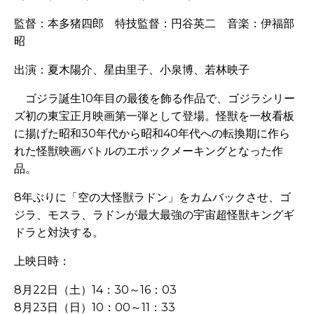
監督：本多猪四郎 特技監督：円谷英二 音楽：伊福部
昭
出演：夏木陽介、星由里子、小泉博、若林映子
ゴジラ誕生
10
年目の最後を飾る作品で、ゴジラシリー
ズ初の東宝正月映画第一弾として登場。怪獣を一枚看板
に揚げた昭和
30
年代から昭和
40
年代への転換期に作ら
れた怪獣映画バトルのエポックメーキングとなった作
品。
8
年ぶりに「空の大怪獣ラドン」をカムバックさせ、ゴ
ジラ、モスラ、ラドンが最大最強の宇宙超怪獣キングギ
ドラと対決する。
上映日時：
8
月
22
日（土）
14
：
30
～
16
：
03
8月23
日（日）
10
：
00
～
11
：
33