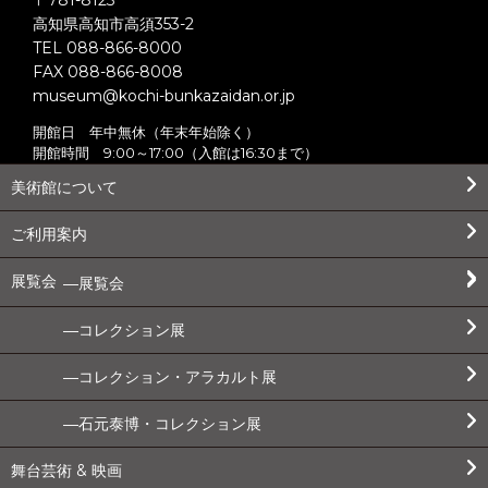
〒781-8123
高知県高知市高須353-2
TEL 088-866-8000
FAX 088-866-8008
museum@kochi-bunkazaidan.or.jp
開館日 年中無休（年末年始除く）
開館時間 9:00～17:00（入館は16:30まで）
美術館について
ご利用案内
展覧会
展覧会
コレクション展
コレクション・アラカルト展
石元泰博・コレクション展
舞台芸術 & 映画