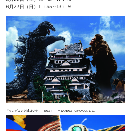
8月23
日（日）
11
：
45
～
13
：
19
「キングコング対ゴジラ」（
1962
）
TM
＆
©1962 TOHO CO., LTD.