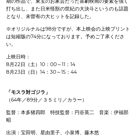
期の作品で、東宝のお家芸だった喜劇映画の要素を強く
打ち出し、また日米怪獣の世紀の大決斗というのも話題
となり、未曽有の大ヒットを記録した。
※オリジルナルは
98
分ですが、本上映会の上映プリント
は短縮版の
74
分になっております。予めご了承くださ
い。
上映日時：
8月22
日（土）
10
：
00
～
11
：
14
8月
23
日（日）
14
：
30
～
15
：
44
「モスラ対ゴジラ」
（
64
年／
89
分／３５ミリ／カラー）
監督：本多猪四郎 特技監督：円谷英二 音楽：伊福部
昭
出演：宝田明、星由里子、小泉博、藤木悠