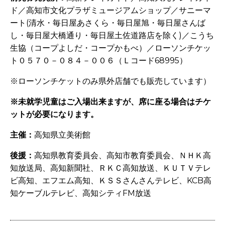
ド／高知市文化プラザミュージアムショップ／サニーマ
ート
(
清水・毎日屋あさくら・毎日屋旭・毎日屋さんば
し・毎日屋大橋通り・毎日屋土佐道路店を除く
)
／こうち
生協（コープよしだ・コープかもべ）／ローソンチケッ
ト０５７０－０８４－００６（Ｌコード
68995
）
※ローソンチケットのみ県外店舗でも販売しています）
※未就学児童はご入場出来ますが、席に座る場合はチケ
ットが必要になります。
主催：
高知県立美術館
後援：
高知県教育委員会、高知市教育委員会、ＮＨＫ高
知放送局、高知新聞社、ＲＫＣ高知放送、ＫＵＴＶテレ
ビ高知、エフエム高知、ＫＳＳさんさんテレビ、
KCB
高
知ケーブルテレビ、高知シティ
FM
放送