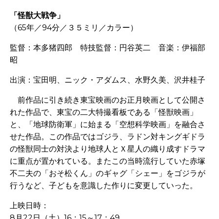
「怪獣大戦争」
（
65
年／
94
分／３５ミリ／カラー）
監督：本多猪四郎 特技監督：円谷英二 音楽：伊福部
昭
出演：宝田明、ニック・アダムス、水野久美、沢井桂子
前作品に引き続き東宝映画のお正月映画として公開さ
れた作品で、東宝の二大特撮看板である「怪獣映画」
と、「地球防衛軍」に始まる「空想科学映画」を融合さ
せた作品。この作品ではゴジラ、ラドン対キングギドラ
の怪獣同士の対決より地球人とＸ星人の織り成すドラマ
に重点が置かれている。またこの当時流行していた赤塚
不二夫の「おそ松くん」のギャグ「シェー」をゴジラが
行うなど、子どもを意識した作りに変更していった。
上映日時：
8
月
22
日（土）
16
：
15
～
17
：
49