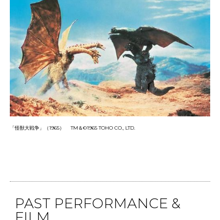
「怪獣大戦争」（
1965
）
TM
＆
©1965 TOHO CO., LTD.
PAST PERFORMANCE &
FILM