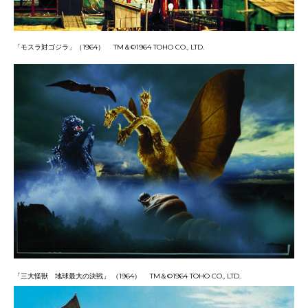
「モスラ対ゴジラ」（
1964
）
TM
＆
©1964 TOHO CO., LTD.
「三大怪獣 地球最大の決戦」 （
1964
）
TM
＆
©1964 TOHO CO., LTD.