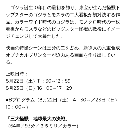
ゴジラ誕生
10
年目の最初を飾り、東宝が生んだ怪獣ト
ップスターのゴジラとモスラの二大看板が初対決する作
品。カラーワイド時代のゴジラは、モノクロ時代の一枚
看板からモスラなどのビッグスター怪獣の敵役にイメー
ジチェンジして大暴れした。
映画の特撮シーンは三分の二を占め、新導入の六重合成
オプチカルプリンターが迫力ある画面を作り出してい
る。
上映日時：
8月
22
日（土）
11
：
30
～
12
：
59
8月23
日（日）
16
：
00
～
17
：
29
●
B
プログラム（
8
月
22
日（土）
14
：
30
～／
23
日（日）
10
：
00
～）
「三大怪獣 地球最大の決戦」
（
64
年／
93
分／３５ミリ／カラー）