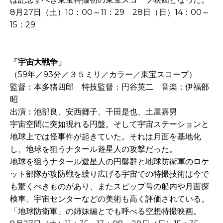
8月27日（土）10：00～11：29 28日（日）14：00～
15：29
「宇宙大戦争」
（59年／93分／３５ミリ／カラー／東宝スコープ）
監督：本多猪四郎 特技監督：円谷英二 音楽：伊福部
昭
出演：池部良、安西郷子、千田是也、土屋嘉男
宇宙空間に突如現れる円盤。そして宇宙ステーションと
地球上では怪事件が起きていた。それは月面を基地化
し、地球を狙うナタール遊星人の攻撃だった。
地球を狙うナタール遊星人の円盤群と地球防衛軍のロケ
ット部隊が攻防戦を繰り広げる宇宙での特撮技術は今で
も驚くべきものがあり、またスピップ号の船内や月面探
検車、宇宙センターなどの美術も高く評価されている。
「地球防衛軍」の姉妹編とでも呼べる空想特撮映画。