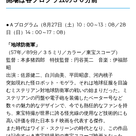
●Ａプログラム（8月27日（土）10：00～13：08／28
日（日）14：00～17：08）
「地球防衛軍」
（57年／89分／３５ミリ／カラー／東宝スコープ）
監督：本多猪四郎 特技監督：円谷英二 音楽：伊福部
昭
出演：佐原健二、白川由美、平田昭彦、河内桃子
突如現れた怪ロボット・モゲラ。それは地球征服を目論
むミステリアン対地球防衛軍の戦いの始まりだった。ミ
ステリアンの円盤や電子砲を装備したベーター号など
数々の魅力的なデザインで、今でも熱狂的なファンを持
ち、東宝特撮が世界に誇る怪光線の使用など技術的にも
高い評価を得た日本ＳＦ映画を代表する傑作。
また時代はワイド・スクリーンの時代となり、この作品
は記念すべき東宝特撮初の東宝スコープ映画となった。