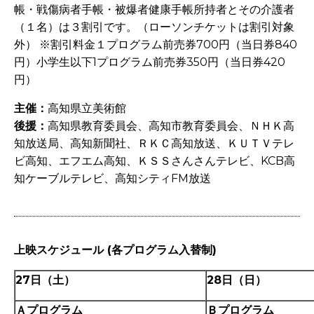
帳・戦傷病者手帳・被爆者健康手帳所持者とその介護者
（１名）は３割引です。（ローソンチケットは割引対象
外） ※割引料金１プログラム前売券
700
円（当日券
840
円）小学生以下
1
プログラム前売券
350
円（当日券
420
円）
主催：
高知県立美術館
後援：
高知県教育委員会、高知市教育委員会、ＮＨＫ高
知放送局、高知新聞社、ＲＫＣ高知放送、ＫＵＴＶテレ
ビ高知、エフエム高知、ＫＳＳさんさんテレビ、
KCB
高
知ケーブルテレビ、高知シティ
FM
放送
上映スケジュール (各プログラム入替制)
27日（土）
28日（日）
Ａプログラム
Ｂプログラム