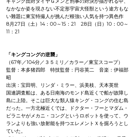
ギャング団対ダイヤＧメンと刑事の対決が描かれる中、
なかなか姿を現さない不定形宇宙大怪獣という途方もな
い難題に東宝特撮人が挑んだ根強い人気を持つ異色作
8月27日（土）14：00～15：21 28日（日）10：00～
11：21
「キングコングの逆襲」
（67年／104分／３５ミリ／カラー／東宝スコープ）
監督：本多猪四郎 特技監督：円谷英二 音楽：伊福部
昭
出演：宝田明、リンダ・ミラー、浜美枝、天本英世
国連調査船は、ある日南海のモンド島近くで船が故障し
島に上陸。そこは巨大な類人猿キング・コングの住む島
だった。一方北極近くでは、ドクター・フーとマダム・
ピラニヤがメカニ・コングというロボットを使って、ウ
ランよりも強い放射能を持つエレメントＸを掘ろうとし
ていた。