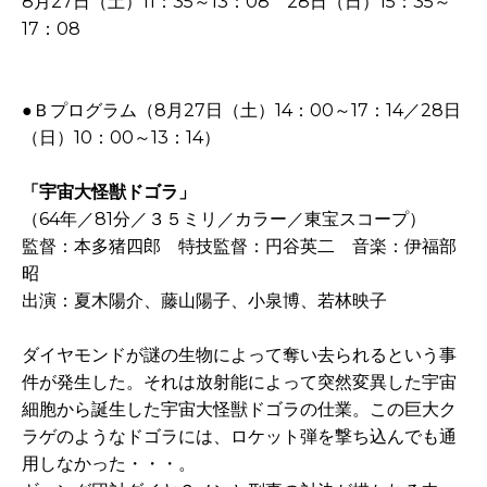
8月27日（土）11：35～13：08 28日（日）15：35～
17：08
●Ｂプログラム（8月27日（土）14：00～17：14／28日
（日）10：00～13：14）
「宇宙大怪獣ドゴラ」
（64年／81分／３５ミリ／カラー／東宝スコープ）
監督：本多猪四郎 特技監督：円谷英二 音楽：伊福部
昭
出演：夏木陽介、藤山陽子、小泉博、若林映子
ダイヤモンドが謎の生物によって奪い去られるという事
件が発生した。それは放射能によって突然変異した宇宙
細胞から誕生した宇宙大怪獣ドゴラの仕業。この巨大ク
ラゲのようなドゴラには、ロケット弾を撃ち込んでも通
用しなかった・・・。