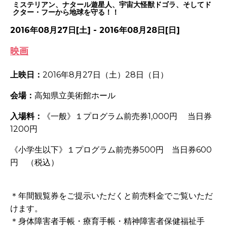
ミステリアン、ナタール遊星人、宇宙大怪獣ドゴラ、そしてド
クター・フーから地球を守る！！
2016年08月27日[土] - 2016年08月28日[日]
映画
上映日：
2016
年
8
月
27
日（土）
28
日（日）
会場：
高知県立美術館ホール
入場料：
《一般》１プログラム前売券
1,000
円 当日券
1200
円
《小学生以下》１プログラム前売券
500
円 当日券
600
円 （税込）
＊年間観覧券をご提示いただくと前売料金でご覧いただ
けます。
＊身体障害者手帳・療育手帳・精神障害者保健福祉手