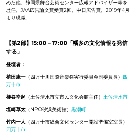
めた他、静岡県舞台芸術センター広報アドバイザー等を
歴任。JAA広告論文賞受賞2回。中日広告賞。2019年4月
より現職。
-
【第2部】15:00－17:00「幡多の文化情報を発信
する」
登壇者：
植田康一
（四万十川国際音楽祭実行委員会副委員長）
四
万十市
柿谷幸起
（土佐清水市立市民文化会館主任）
土佐清水市
塩崎草太
（
NPO
砂浜美術館）
黒潮町
竹内一人
（四万十市総合文化センター開設準備室室長）
四万十市