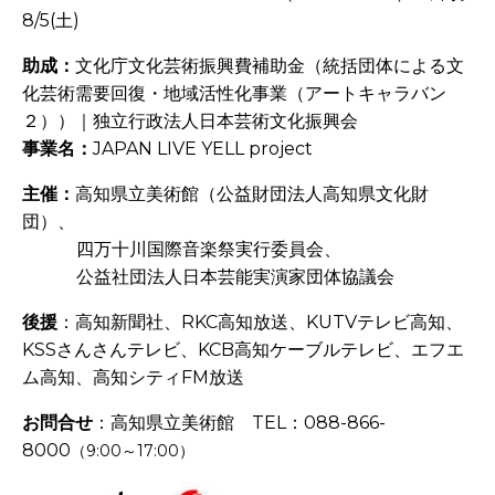
8/5(土)
助成：
文化庁文化芸術振興費補助金（統括団体による文
化芸術需要回復・地域活性化事業（アートキャラバン
２））｜独立行政法人日本芸術文化振興会
事業名：
JAPAN LIVE YELL project
主催：
高知県立美術館（公益財団法人高知県文化財
団）、
-------
四万十川国際音楽祭実行委員会
、
------
-
公益社団法人日本芸能実演家団体協議会
後援
：高知新聞社、RKC高知放送、KUTVテレビ高知、
KSSさんさんテレビ、KCB高知ケーブルテレビ、エフエ
ム高知、高知シティFM放送
お問合せ
：高知県立美術館 TEL：088-866-
8000
（9:00～17:00）