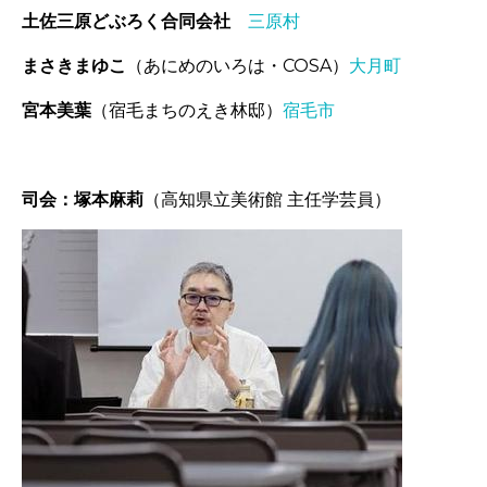
土佐三原どぶろく合同会社
三原村
まさきまゆこ
（あにめのいろは・COSA）
大月町
宮本美葉
（宿毛まちのえき林邸）
宿毛市
-
司会：塚本麻莉
（高知県立美術館 主任学芸員）