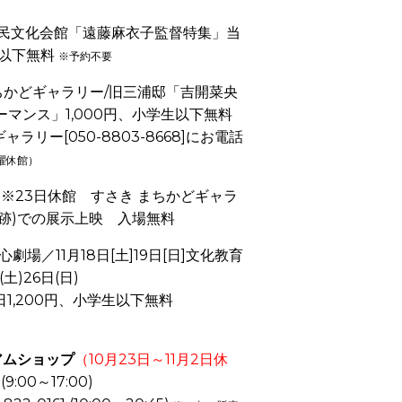
市立市民文化会館「遠藤麻衣子監督特集」当
生以下無料
※予約不要
 まちかどギャラリー/旧三浦邸「吉開菜央
ーマンス」1,000円、小学生以下無料
ラリー[050-8803-8668]にお電話
曜休館）
[日］※23日休館 すさき まちかどギャラ
湯跡)での展示上映 入場無料
]大心劇場／11月18日[土]19日[日]文化教育
土)26日(日)
当日1,200円、小学生以下無料
アムショップ
（10月23日～11月2日休
(9:00～17:00)