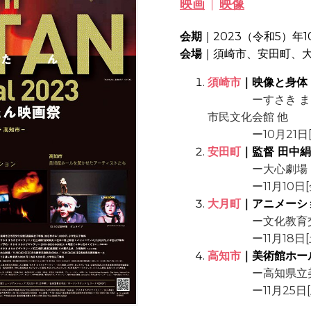
映画
映像
会期
｜2023（令和5）年1
会場
｜須崎市、安田町、
須崎市
｜映像と身体
ーすさき まちか
市民文化会館 他
ー10月21日[土]
安田町
｜監督 田中絹
ー大心劇場
ー11月10日[金]・
大月町
｜アニメーシ
ー文化教育交流拠
ー11月18日[土]
高知市
｜美術館ホー
ー高知県立美
ー11月25日[土]