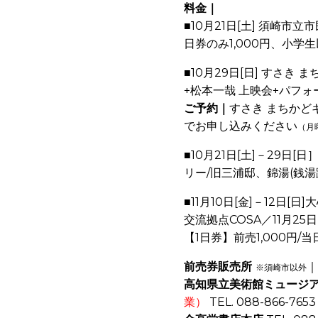
料金｜
■10月21日[土] 須崎
日券のみ1,000円、小学
■10月29日[日] すさき
+松本一哉 上映会+パフォ
ご予約｜
すさき まちかどギャ
でお申し込みください
（月
■10月21日[土]－29日
リー/旧三浦邸、錦湯(銭
■11月10日[金]－12日[日
交流拠点COSA／11月25日(
【1日券】前売1,000円/
前売券販売所
｜
※須崎市以外
高知県立美術館ミュージ
業）
TEL. 088-866-7653 