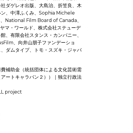
会社ダゲレオ出版、大島治、折笠良、木
ルン、中澤ふくみ、
Sophia Michele
on、National Film Board of Canada、
社テラヤマ・ワールド、株式会社ステューデ
料館、有限会社スタンス・カンパニー、
usFilm、向井山朋子ファンデーショ
ス、ダムタイプ、トモ・スズキ・ジャパ
興費補助金（統括団体による文化芸術需
（アートキャラバン２））｜独立行政法
L project