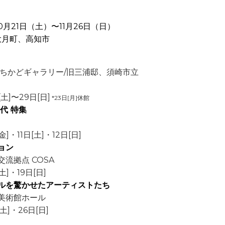
0月21日（土）〜11月26日（日）
大月町、高知市
どギャラリー/旧三浦邸、須崎市立
〜29日[日]
*23日[月]休館
代 特集
11日[土]・12日[日]
ョン
点 COSA
・19日[日]
ルを驚かせたアーティストたち
術館ホール
・26日[日]