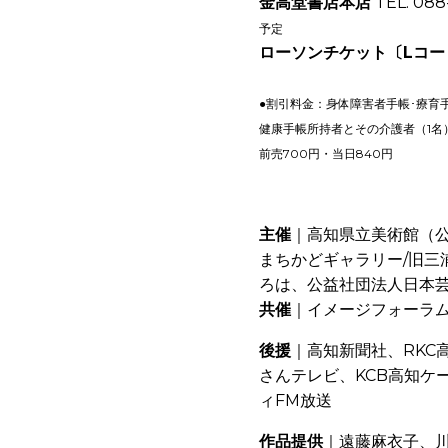
金高堂書店本店
TEL. 088
予定
ローソンチケット〔Lコード
●割引料金：身体障害者手帳･療育
健康手帳所持者とその介護者（1名
前売700円・当日840円
主催
｜高知県立美術館（
まちかどギャラリー/旧三
ろは、公益社団法人日本
共催
｜イメージフォーラ
後援
｜高知新聞社、RKC
さんテレビ、KCB高知ケ
ィFM放送
作品提供
｜遠藤麻衣子、