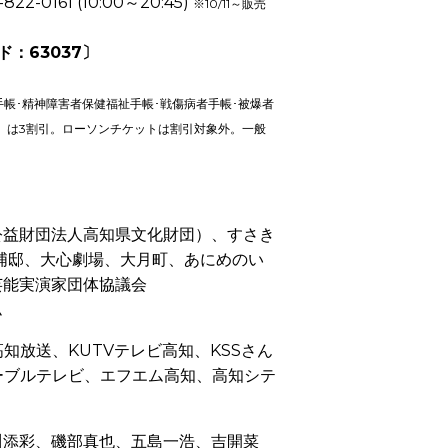
-822-0161 (10:00～20:45)
※10/11～販売
：63037〕
手帳･精神障害者保健福祉手帳･戦傷病者手帳･被爆者
）は3割引。ローソンチケットは割引対象外。一般
公益財団法人高知県文化財団）、すさき
浦邸、大心劇場、大月町、あにめのい
芸能実演家団体協議会
ム
高知放送、KUTVテレビ高知、KSSさん
ーブルテレビ、エフエム高知、高知シテ
川添彩、磯部真也、五島一浩、吉開菜